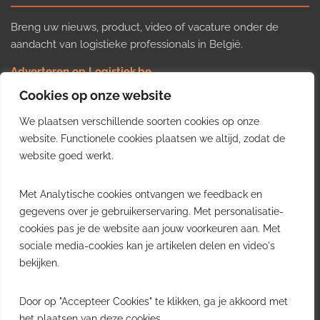
Breng uw nieuws, product, video of vacature onder de
aandacht van logistieke professionals in België.
Adverteren op Logistiek.be
Nieuws insturen
Cookies op onze website
Uw video op Logistiek.TV
We plaatsen verschillende soorten cookies op onze
Job plaatsen
Gratis wekelijkse update
website. Functionele cookies plaatsen we altijd, zodat de
website goed werkt.
Ontvang elke week het belangrijkste nieuws, trends en
Met Analytische cookies ontvangen we feedback en
inzichten uit de Belgische logistieke sector in uw inbox.
gegevens over je gebruikerservaring. Met personalisatie-
cookies pas je de website aan jouw voorkeuren aan. Met
Ontvang je gratis
sociale media-cookies kan je artikelen delen en video's
wekelijkse update
bekijken.
Gratis. Eén e-mail per week.
Uitschrijven kan altijd.
Door op "Accepteer Cookies" te klikken, ga je akkoord met
het plaatsen van deze cookies.