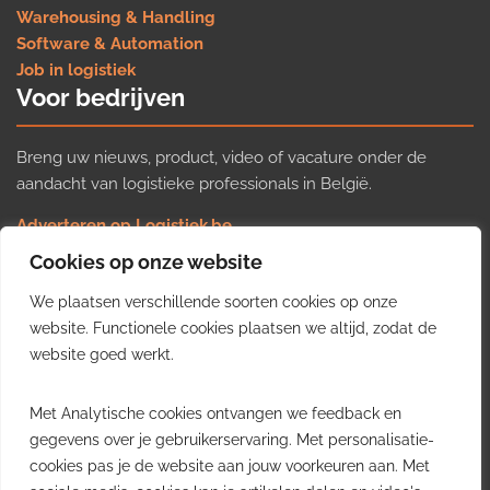
Warehousing & Handling
Software & Automation
Job in logistiek
Voor bedrijven
Breng uw nieuws, product, video of vacature onder de
aandacht van logistieke professionals in België.
Adverteren op Logistiek.be
Nieuws insturen
Cookies op onze website
Uw video op Logistiek.TV
We plaatsen verschillende soorten cookies op onze
Job plaatsen
Gratis wekelijkse update
website. Functionele cookies plaatsen we altijd, zodat de
website goed werkt.
Ontvang elke week het belangrijkste nieuws, trends en
Met Analytische cookies ontvangen we feedback en
inzichten uit de Belgische logistieke sector in uw inbox.
gegevens over je gebruikerservaring. Met personalisatie-
cookies pas je de website aan jouw voorkeuren aan. Met
Ontvang je gratis