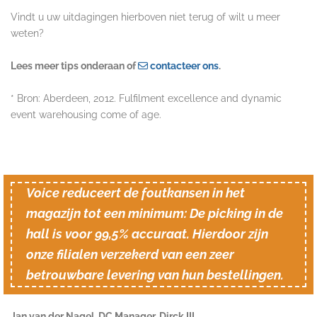
Vindt u uw uitdagingen hierboven niet terug of wilt u meer
weten?
Lees meer tips onderaan of
contacteer ons
.
* Bron: Aberdeen, 2012. Fulfilment excellence and dynamic
event warehousing come of age.
Voice reduceert de foutkansen in het
magazijn tot een minimum: De picking in de
hall is voor 99,5% accuraat. Hierdoor zijn
onze filialen verzekerd van een zeer
betrouwbare levering van hun bestellingen.
Jan van der Nagel, DC Manager, Dirck III