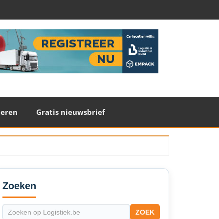
teren
Gratis nieuwsbrief
econdary
idebar
Zoeken
ZOEK