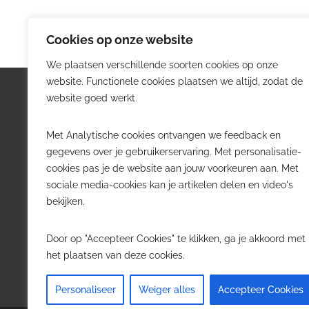
Cookies op onze website
We plaatsen verschillende soorten cookies op onze
website. Functionele cookies plaatsen we altijd, zodat de
Logistiek.be
Nieu
website goed werkt.
Logistiek.be brengt dagelijks nieuws,
Volg he
Met Analytische cookies ontvangen we feedback en
trends en praktijkverhalen over
belangr
gegevens over je gebruikerservaring. Met personalisatie-
transport, warehousing, supply chain
Belgisch
cookies pas je de website aan jouw voorkeuren aan. Met
en automatisering in België.
sociale media-cookies kan je artikelen delen en video's
Transpo
bekijken.
Voor logistieke professionals,
Wareho
beslissers en bedrijven die de sector
Softwa
Door op "Accepteer Cookies" te klikken, ga je akkoord met
willen volgen.
Job in 
het plaatsen van deze cookies.
Contact
·
Adverteren
Personaliseer
Weiger alles
Accepteer Cookies