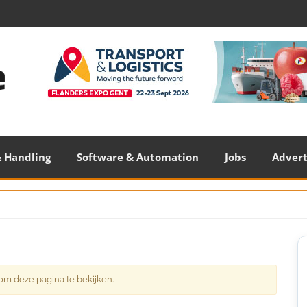
 Handling
Software & Automation
Jobs
Adver
S
S
om deze pagina te bekijken.