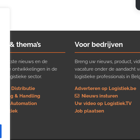
ws & thema’s
Voor bedrijven
t laatste nieuws en de
Breng uw nieuws, product, vid
ijkste ontwikkelingen in de
vacature onder de aandacht 
e logistieke sector.
logistieke professionals in Belg
rt & Distributie
Adverteren op Logistiek.be
using & Handling
Nieuws insturen
re & Automation
Uw video op Logistiek.TV
logistiek
Job plaatsen