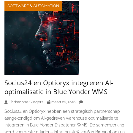
SOFTWARE & AUTOMATION
Socius24 en Optioryx integreren AI-
optimalisatie in Blue Yonder WMS
Christophe Slegers
maart 26, 2026
Socius24 en Optioryx hebben een strategisch partnerschap
aangekondigd om AI-gedreven warehouse optimalisatie te
integreren in Blue Yonder Dispatcher WMS. De samenwerking
werd voorgesteld tijdens IntraLogisteX 2026 in Birmingham en