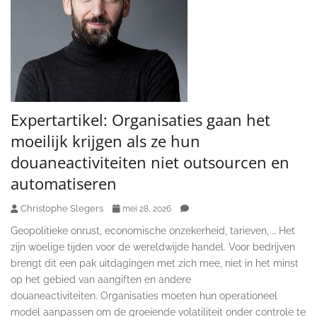
Expertartikel: Organisaties gaan het
moeilijk krijgen als ze hun
douaneactiviteiten niet outsourcen en
automatiseren
Christophe Slegers
mei 28, 2026
Geopolitieke onrust, economische onzekerheid, tarieven, … Het
zijn woelige tijden voor de wereldwijde handel. Voor bedrijven
brengt dit een pak uitdagingen met zich mee, niet in het minst
op het gebied van aangiften en andere
douaneactiviteiten. Organisaties moeten hun operationeel
model aanpassen om de groeiende volatiliteit onder controle te