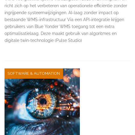
richt zich op het verbeteren van operationele efficiëntie zonder
ingrijpende systeemwijzigingen. AI-laag zonder impact op
bestaande WMS-infrastructuur Via een API-integratie krijgen
gebruikers van Blue Yonder WMS toegang tot een extra
optimalisatielaag. Deze maakt gebruik van algoritmes en
digitale twin-technologie (Pulse Studio)
SOFTWARE & AUTOMATION