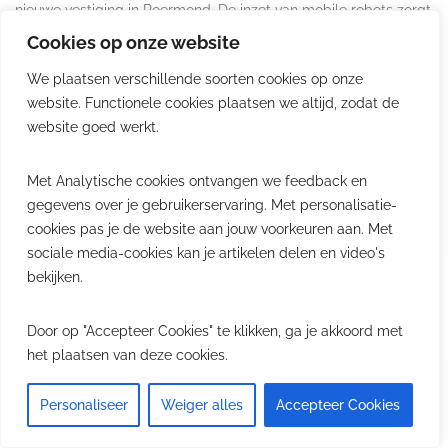
nieuwe vestiging in Roermond. De inzet van mobile robots zorgt
voor een efficiënte en veilige materiaalstroom tussen productie,
Cookies op onze website
magazijn, goederenontvangst en verzending. In 2025 verhuisde
het familiebedrijf van Echt naar een nieuw, duurzaam
We plaatsen verschillende soorten cookies op onze
bedrijfspand in Roermond. De relocatie bood de kans om
website. Functionele cookies plaatsen we altijd, zodat de
productie- en logistieke processen structureel te hertekenen.
website goed werkt.
“Ons nieuwe gebouw stelt ons in staat efficiënter te
Met Analytische cookies ontvangen we feedback en
gegevens over je gebruikerservaring. Met personalisatie-
cookies pas je de website aan jouw voorkeuren aan. Met
Secondary
sociale media-cookies kan je artikelen delen en video's
Sidebar
Zoeken
bekijken.
ZOEK
Door op "Accepteer Cookies" te klikken, ga je akkoord met
het plaatsen van deze cookies.
Personaliseer
Weiger alles
Accepteer Cookies