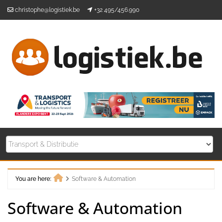
Skip
christophe@logistiek.be
+32 495/456.990
to
content
You are here:
Software & Automation
Home
Software & Automation