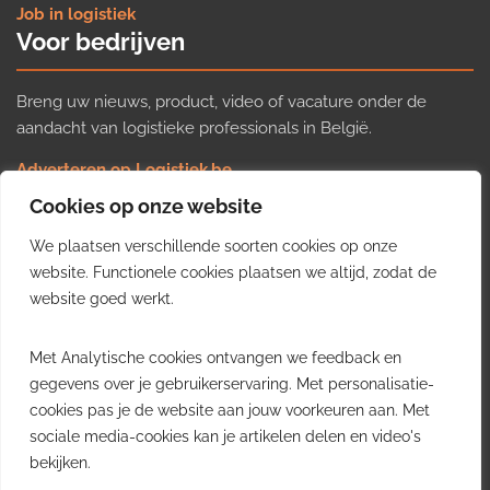
Job in logistiek
Voor bedrijven
Breng uw nieuws, product, video of vacature onder de
aandacht van logistieke professionals in België.
Adverteren op Logistiek.be
Nieuws insturen
Cookies op onze website
Uw video op Logistiek.TV
We plaatsen verschillende soorten cookies op onze
Job plaatsen
Gratis wekelijkse update
website. Functionele cookies plaatsen we altijd, zodat de
website goed werkt.
Ontvang elke week het belangrijkste nieuws, trends en
Met Analytische cookies ontvangen we feedback en
inzichten uit de Belgische logistieke sector in uw inbox.
gegevens over je gebruikerservaring. Met personalisatie-
cookies pas je de website aan jouw voorkeuren aan. Met
Ontvang je gratis
sociale media-cookies kan je artikelen delen en video's
wekelijkse update
bekijken.