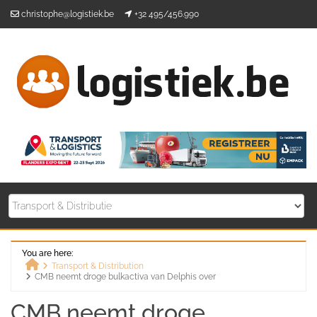
Skip
christophe@logistiek.be
+32 495/456.990
to
content
You are here:
Transport & Distribution
CMB neemt droge bulkactiva van Delphis over
Home
CMB neemt droge