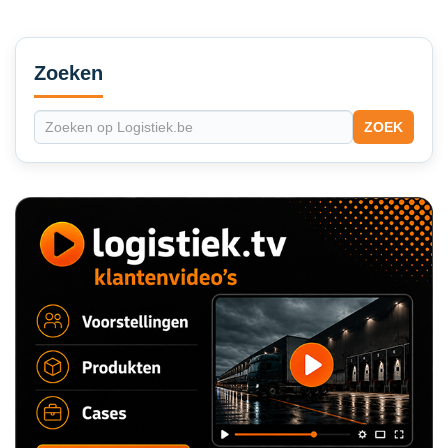
Secondary
Sidebar
Zoeken
ZOEK