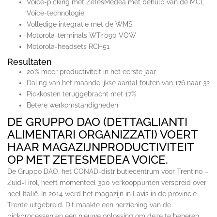
Voice-picking met ZetesMedea met behulp van de MCL
Voice-technologie
Volledige integratie met de WMS
Motorola-terminals WT4090 VOW
Motorola-headsets RCH51
Resultaten
20% meer productiviteit in het eerste jaar
Daling van het maandelijkse aantal fouten van 176 naar 32
Pickkosten teruggebracht met 17%
Betere werkomstandigheden
DE GRUPPO DAO (DETTAGLIANTI
ALIMENTARI ORGANIZZATI) VOERT
HAAR MAGAZIJNPRODUCTIVITEIT
OP MET ZETESMEDEA VOICE.
De Gruppo DAO, het CONAD-distributiecentrum voor Trentino –
Zuid-Tirol, heeft momenteel 300 verkooppunten verspreid over
heel Italië. In 2014 werd het magazijn in Lavis in de provincie
Trente uitgebreid. Dit maakte een herziening van de
pickprocessen en een nieuwe oplossing om deze te beheren