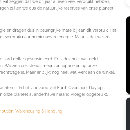
 wil zeggen dat we dit jaar al even veel verbruikt hebben,
gen zullen we dus de natuurlijke reserves van onze planeet
ie en dragen dus in belangrijke mate bij aan dit verbruik. Het
ieverbruik naar hernieuwbare energie. Maar is dat wel zo
iljard dollar gesubsidieerd. Er is dus heel wat geld
en. We zien ook steeds meer zonnepanelen op onze
rachtwagens. Maar er blijkt nog heel wat werk aan de winkel.
chteruit. In het jaar 2000 viel Earth Overshoot Day op 1
an onze planeet al anderhalve maand vroeger opgebruikt.
ribution
,
Warehousing & Handling