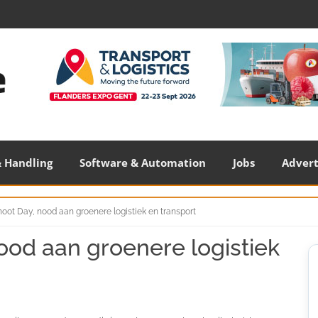
 Handling
Software & Automation
Jobs
Adver
oot Day, nood aan groenere logistiek en transport
ood aan groenere logistiek
S
S