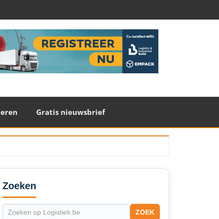
teren
Gratis nieuwsbrief
econdary
idebar
Zoeken
ZOEK