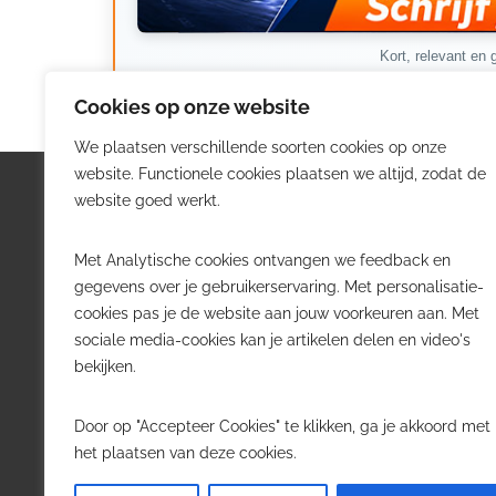
Kort, relevant en g
Cookies op onze website
We plaatsen verschillende soorten cookies op onze
website. Functionele cookies plaatsen we altijd, zodat de
Logistiek.be
Nieu
website goed werkt.
Logistiek.be brengt dagelijks nieuws,
Volg he
Met Analytische cookies ontvangen we feedback en
trends en praktijkverhalen over
belangr
gegevens over je gebruikerservaring. Met personalisatie-
transport, warehousing, supply chain
Belgisch
cookies pas je de website aan jouw voorkeuren aan. Met
en automatisering in België.
sociale media-cookies kan je artikelen delen en video's
Transpo
bekijken.
Voor logistieke professionals,
Wareho
beslissers en bedrijven die de sector
Softwa
Door op "Accepteer Cookies" te klikken, ga je akkoord met
willen volgen.
Job in 
het plaatsen van deze cookies.
Contact
·
Adverteren