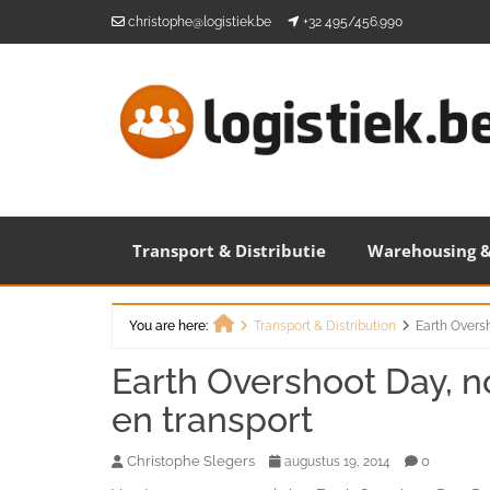
Skip
christophe@logistiek.be
+32 495/456.990
to
content
Transport & Distributie
Warehousing &
You are here:
Transport & Distribution
Earth Oversh
Home
Earth Overshoot Day, n
en transport
Christophe Slegers
0
augustus 19, 2014