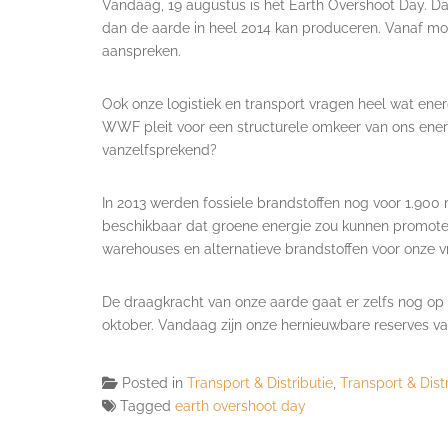
Vandaag, 19 augustus is het Earth Overshoot Day. Dat
dan de aarde in heel 2014 kan produceren. Vanaf mor
aanspreken.
Ook onze logistiek en transport vragen heel wat energ
WWF pleit voor een structurele omkeer van ons energ
vanzelfsprekend?
In 2013 werden fossiele brandstoffen nog voor 1.900 m
beschikbaar dat groene energie zou kunnen promot
warehouses en alternatieve brandstoffen voor onze v
De draagkracht van onze aarde gaat er zelfs nog op a
oktober. Vandaag zijn onze hernieuwbare reserves v
Posted in
Transport & Distributie
,
Transport & Dist
Tagged
earth overshoot day