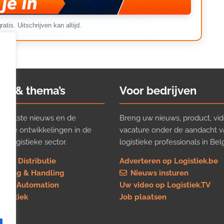
ratis. Uitschrijven kan altijd.
ws & thema’s
Voor bedrijven
t laatste nieuws en de
Breng uw nieuws, product, vid
ijkste ontwikkelingen in de
vacature onder de aandacht 
e logistieke sector.
logistieke professionals in Belg
rt & Distributie
Adverteren op Logistiek.be
using & Handling
Nieuws insturen
re & Automation
Uw video op Logistiek.TV
logistiek
Job plaatsen