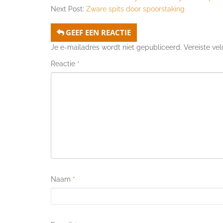
Next Post:
Zware spits door spoorstaking
GEEF EEN REACTIE
Je e-mailadres wordt niet gepubliceerd.
Vereiste ve
Reactie
*
Naam
*