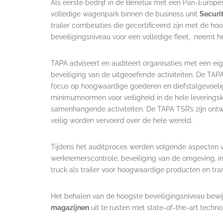
Als eerste bedrijf in de Benelux met een Pan-Europes
volledige wagenpark binnen de business unit
Securit
trailer combinaties die gecertificeerd zijn met de 
beveiligingsniveau voor een volledige fleet, neemt het
TAPA adviseert en auditeert organisaties met een eige
beveiliging van de uitgeoefende activiteiten. De TA
focus op hoogwaardige goederen en diefstalgevoeli
minimumnormen voor veiligheid in de hele leverings
samenhangende activiteiten. De TAPA TSR’s zijn ont
veilig worden vervoerd over de hele wereld.
Tijdens het auditproces werden volgende aspecten 
werknemerscontrole, beveiliging van de omgeving, 
truck als trailer voor hoogwaardige producten en tra
Het behalen van de hoogste beveiligingsniveau bewij
magazijnen
uit te rusten met state-of-the-art techno