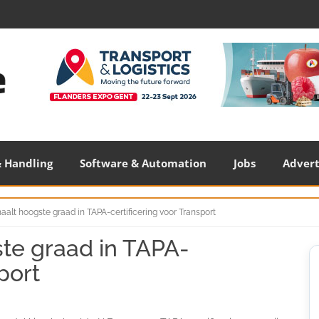
 Handling
Software & Automation
Jobs
Adver
aalt hoogste graad in TAPA-certificering voor Transport
te graad in TAPA-
S
S
port