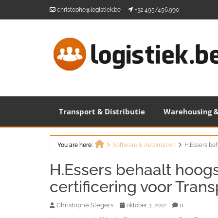
Skip
christophe@logistiek.be
+32 495/456.990
to
content
Transport & Distributie
Warehousing &
You are here:
Software & Automation
H.Essers beh
Home
H.Essers behaalt hoogs
certificering voor Trans
Christophe Slegers
0
oktober 3, 2012