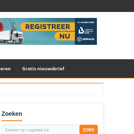
teren
Gratis nieuwsbrief
econdary
idebar
Zoeken
ZOEK