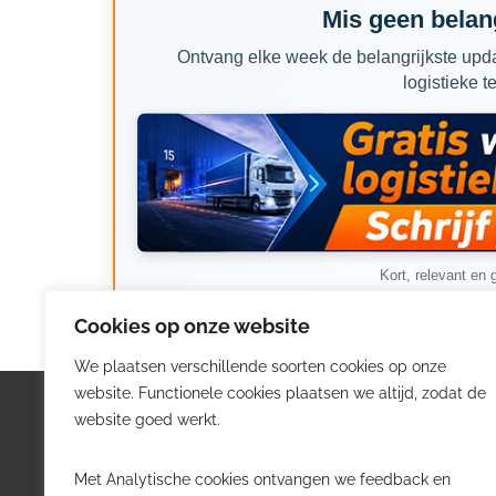
Mis geen belang
Ontvang elke week de belangrijkste upda
logistieke t
Kort, relevant en g
Cookies op onze website
We plaatsen verschillende soorten cookies op onze
website. Functionele cookies plaatsen we altijd, zodat de
Logistiek.be
Nieu
website goed werkt.
Logistiek.be brengt dagelijks nieuws,
Volg he
Met Analytische cookies ontvangen we feedback en