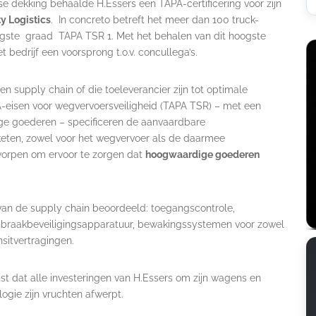
e dekking behaalde H.Essers een TAPA-certificering voor zijn
y Logistics
. In concreto betreft het meer dan 100 truck-
hoogste graad TAPA TSR 1. Met het behalen van dit hoogste
 bedrijf een voorsprong t.o.v. concullega’s.
n supply chain of die toeleverancier zijn tot optimale
PA-eisen voor wegvervoersveiligheid (TAPA TSR) – met een
ge goederen – specificeren de aanvaardbare
keten, zowel voor het wegvervoer als de daarmee
worpen om ervoor te zorgen dat
hoogwaardige goederen
van de supply chain beoordeeld: toegangscontrole,
inbraakbeveiligingsapparatuur, bewakingssystemen voor zowel
nsitvertragingen.
st dat alle investeringen van H.Essers om zijn wagens en
logie zijn vruchten afwerpt.