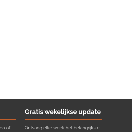
Gratis wekelijkse update
eo of
Ontvang elke week het belangrijkste