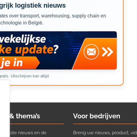
rijk logistiek nieuws
tes over transport, warehousing, supply chain en
echnologie in België.
ratis. Uitschrijven kan altijd.
ws & thema’s
Voor bedrijven
t laatste nieuws en de
Breng uw nieuws, product, vid