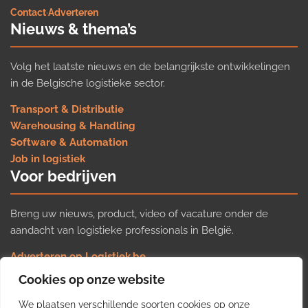
Contact
·
Adverteren
Nieuws & thema’s
Volg het laatste nieuws en de belangrijkste ontwikkelingen
in de Belgische logistieke sector.
Transport & Distributie
Warehousing & Handling
Software & Automation
Job in logistiek
Voor bedrijven
Breng uw nieuws, product, video of vacature onder de
aandacht van logistieke professionals in België.
Adverteren op Logistiek.be
Nieuws insturen
Cookies op onze website
Uw video op Logistiek.TV
We plaatsen verschillende soorten cookies op onze
Job plaatsen