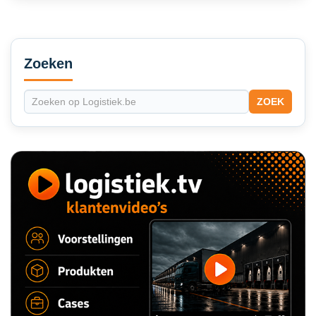
Secondary
Sidebar
Zoeken
ZOEK