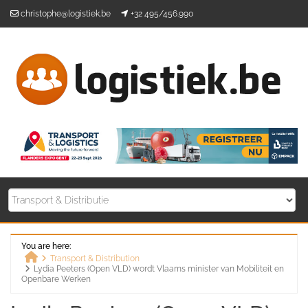
Skip
christophe@logistiek.be
+32 495/456.990
to
content
You are here:
Transport & Distribution
Lydia Peeters (Open VLD) wordt Vlaams minister van Mobiliteit en
Home
Openbare Werken