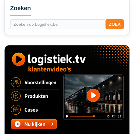
Sidebar
Zoeken
ZOEK