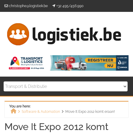
Skip
christophe@logistiek.be
+32 495/456.990
to
content
You are here:
Software & Automation
Move It Expo 2012 komt eraan!
Home
Move It Expo 2012 komt