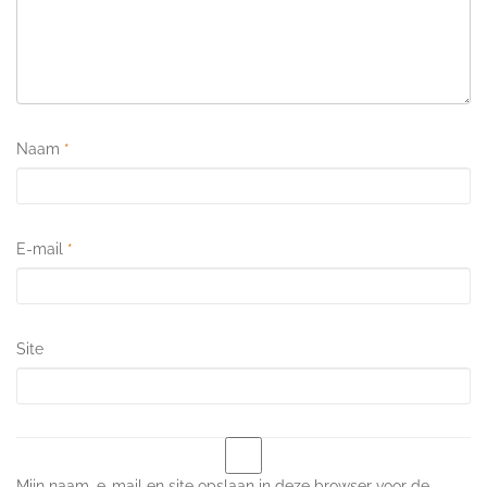
Naam
*
E-mail
*
Site
Mijn naam, e-mail en site opslaan in deze browser voor de