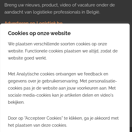
Breng uw nieuws, product, video of vacature onder de
aandacht van logistieke professionals in België.
Adverteren op Logistiek.be
Nieuws insturen
Cookies op onze website
Uw video op Logistiek.TV
We plaatsen verschillende soorten cookies op onze
Job plaatsen
Gratis wekelijkse update
website. Functionele cookies plaatsen we altijd, zodat de
website goed werkt.
Ontvang elke week het belangrijkste nieuws, trends en
Met Analytische cookies ontvangen we feedback en
inzichten uit de Belgische logistieke sector in uw inbox.
gegevens over je gebruikerservaring. Met personalisatie-
cookies pas je de website aan jouw voorkeuren aan. Met
Ontvang je gratis
sociale media-cookies kan je artikelen delen en video's
wekelijkse update
bekijken.
Gratis. Eén e-mail per week.
Uitschrijven kan altijd.
Door op "Accepteer Cookies" te klikken, ga je akkoord met
het plaatsen van deze cookies.