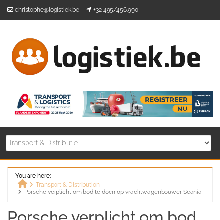
Skip
christophe@logistiek.be
+32 495/456.990
to
content
You are here:
Transport & Distribution
Porsche verplicht om bod te doen op vrachtwagenbouwer Scania
Home
Porsche verplicht om bod