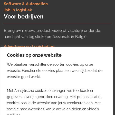
Software & Automation
Job in logistiek
Voor bedrijven
Breng uw nieuws, product, video of vacature onder de
aandacht van logistieke professionals in België.
Adverteren op Logistiek.be
Nieuws insturen
Cookies op onze website
Uw video op Logistiek.TV
We plaatsen verschillende soorten cookies op onze
Job plaatsen
Gratis wekelijkse update
website. Functionele cookies plaatsen we altijd, zodat de
website goed werkt.
Ontvang elke week het belangrijkste nieuws, trends en
Met Analytische cookies ontvangen we feedback en
inzichten uit de Belgische logistieke sector in uw inbox.
gegevens over je gebruikerservaring. Met personalisatie-
cookies pas je de website aan jouw voorkeuren aan. Met
Ontvang je gratis
sociale media-cookies kan je artikelen delen en video's
wekelijkse update