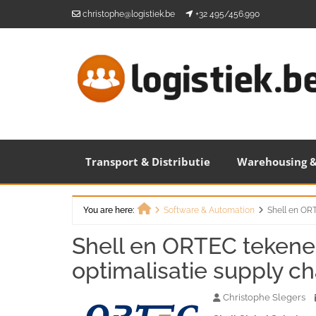
Skip
christophe@logistiek.be
+32 495/456.990
to
content
Transport & Distributie
Warehousing &
You are here:
Software & Automation
Shell en OR
Home
Shell en ORTEC teken
optimalisatie supply c
Christophe Slegers