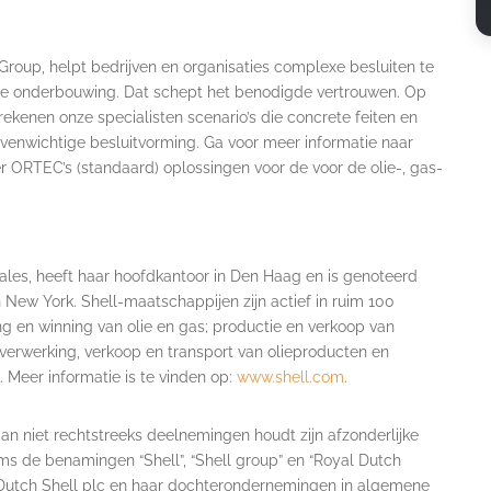
oup, helpt bedrijven en organisaties complexe besluiten te
ke onderbouwing. Dat schept het benodigde vertrouwen. Op
ekenen onze specialisten scenario’s die concrete feiten en
 evenwichtige besluitvorming. Ga voor meer informatie naar
er ORTEC’s (standaard) oplossingen voor de voor de olie-, gas-
ales, heeft haar hoofdkantoor in Den Haag en is genoteerd
ew York. Shell-maatschappijen zijn actief in ruim 100
ng en winning van olie en gas; productie en verkoop van
); verwerking, verkoop en transport van olieproducten en
 Meer informatie is te vinden op:
www.shell.com
.
n niet rechtstreeks deelnemingen houdt zijn afzonderlijke
oms de benamingen “Shell”, “Shell group” en “Royal Dutch
 Dutch Shell plc en haar dochterondernemingen in algemene