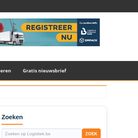
teren
Gratis nieuwsbrief
econdary
idebar
Zoeken
ZOEK