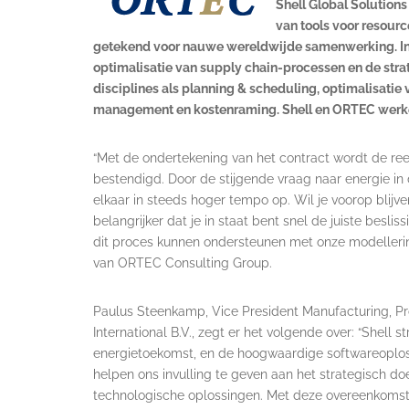
Shell Global Solution
van tools voor resour
getekend voor nauwe wereldwijde samenwerking. In
optimalisatie van supply chain-processen en de str
disciplines als planning & scheduling, optimalisatie
management en kostenraming. Shell en ORTEC werken
“Met de ondertekening van het contract wordt de re
bestendigd. Door de stijgende vraag naar energie in 
elkaar in steeds hoger tempo op. Wil je voorop blijve
belangrijker dat je in staat bent snel de juiste beslis
dit proces kunnen ondersteunen met onze modelleri
van ORTEC Consulting Group.
Paulus Steenkamp, Vice President Manufacturing, Pro
International B.V., zegt er het volgende over: “Shel
energietoekomst, en de hoogwaardige softwareoplo
helpen ons invulling te geven aan het strategisch doe
technologische oplossingen. Met deze overeenkomst wo