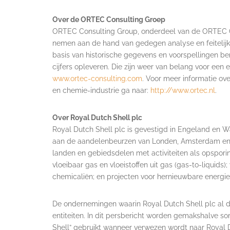
Over de ORTEC Consulting Groep
ORTEC Consulting Group, onderdeel van de ORTEC Gr
nemen aan de hand van gedegen analyse en feitelij
basis van historische gegevens en voorspellingen ber
cijfers opleveren. Die zijn weer van belang voor een
www.ortec-consulting.com
. Voor meer informatie ov
en chemie-industrie ga naar:
http://www.ortec.nl
.
Over Royal Dutch Shell plc
Royal Dutch Shell plc is gevestigd in Engeland en W
aan de aandelenbeurzen van Londen, Amsterdam en N
landen en gebiedsdelen met activiteiten als opspori
vloeibaar gas en vloeistoffen uit gas (gas-to-liquids
chemicaliën; en projecten voor hernieuwbare energie.
De ondernemingen waarin Royal Dutch Shell plc al da
entiteiten. In dit persbericht worden gemakshalve s
Shell” gebruikt wanneer verwezen wordt naar Royal