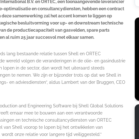
s International B.V. en ORTEC, een toonaangevende leverancier
ce-optimalisatie en consultancydiensten, hebben een contract
 deze samenwerking zal het accent komen te liggen op
ategische besluitvorming voor up- en downstream technische
 van de productiecapaciteit van gasvelden, spare parts
 al ruim 25 jaar succesvol met elkaar samen.
eds lang bestaande relatie tussen Shell en ORTEC
de wereld volgen de veranderingen in de olie- en gasindustrie
n lopen in de sector, dan wordt het uiteraard steeds
singen te nemen. We zijn er bijzonder trots op dat we Shell in
ngs- en adviesdiensten”, aldus Lambert van der Bruggen, CEO
duction and Engineering Software bij Shell Global Solutions
l streeft ernaar mee te bouwen aan een verantwoorde
ssingen en technische consultancydiensten van ORTEC
l van Shell voorop te lopen bij het ontwikkelen van
rdt onze relatie voor langere tijd veiliggesteld.”