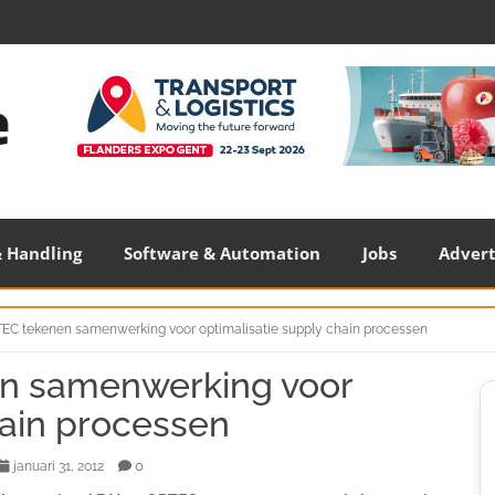
 Handling
Software & Automation
Jobs
Adver
TEC tekenen samenwerking voor optimalisatie supply chain processen
en samenwerking voor
S
S
hain processen
0
januari 31, 2012