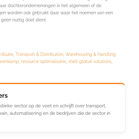
om naar dochterondernemingen in het algemeen of de
gen worden ook gebruikt daar waar het noemen van een
een nuttig doel dient.
ributie
,
Transport & Distribution
,
Warehousing & Handling
steenkamp
,
resource optimalisatie
,
shell global solutions
,
ers
stieke sector op de voet en schrijft over transport,
ain, automatisering en de bedrijven die de sector in