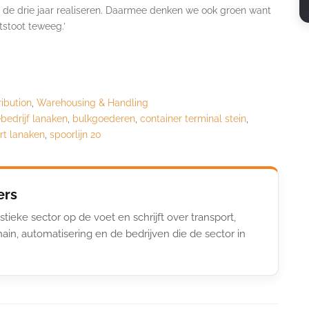
n de drie jaar realiseren. Daarmee denken we ook groen want
tstoot teweeg.’
ribution
,
Warehousing & Handling
edrijf lanaken
,
bulkgoederen
,
container terminal stein
,
ort lanaken
,
spoorlijn 20
ers
stieke sector op de voet en schrijft over transport,
ain, automatisering en de bedrijven die de sector in