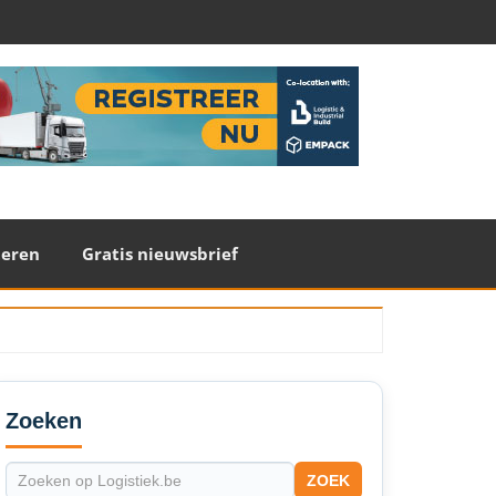
teren
Gratis nieuwsbrief
econdary
idebar
Zoeken
ZOEK