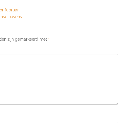
or februari
amse havens
lden zijn gemarkeerd met
*