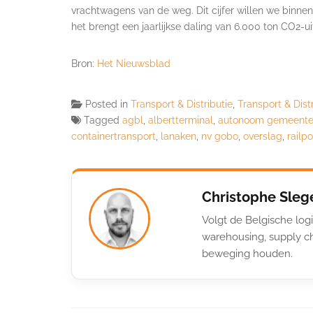
vrachtwagens van de weg. Dit cijfer willen we binne
het brengt een jaarlijkse daling van 6.000 ton CO2-ui
Bron:
Het Nieuwsblad
Posted in
Transport & Distributie
,
Transport & Dist
Tagged
agbl
,
albertterminal
,
autonoom gemeenteb
containertransport
,
lanaken
,
nv gobo
,
overslag
,
railp
Christophe Sleg
Volgt de Belgische logi
warehousing, supply ch
beweging houden.