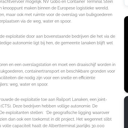
 vrachtvervoer mogelijk. NV Gobo en Container Terminal Stein
 een knooppunt maken binnen de Europese logistieke wereld.
en, maar ook met ruimte voor de overslag van bulkgoederen
verplaatsen via de weg, water en spoor.
 exploitatie door aan bovenstaande bedrijven die het via de
ledige autonomie ligt bij hen, de gemeente lanaken blijft wel
oren en een overslagstation en moet een draaischijf worden in
stukgoederen, containertransport en beschikbare gronden voor
liteiten die nodig zijn voor een snelle en efficiënte
lers: weg, water en spoor.
uwde de exploitatie toe aan Railport Lanaken, een joint-
 (CTS). Deze bedrijven hebben vollige autonomie. De
De exploitanten stellen: ‘De geografische ligging waarover
ien dan ook een toekomst in dit project. Het wegennet slibt
 volle capaciteit haalt de Albertterminal jaarlijks 30.000