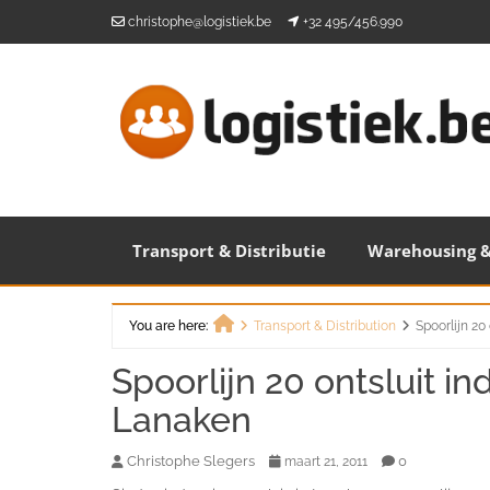
Skip
christophe@logistiek.be
+32 495/456.990
to
content
Transport & Distributie
Warehousing &
You are here:
Transport & Distribution
Spoorlijn 20
Home
Spoorlijn 20 ontsluit in
Lanaken
Christophe Slegers
0
maart 21, 2011