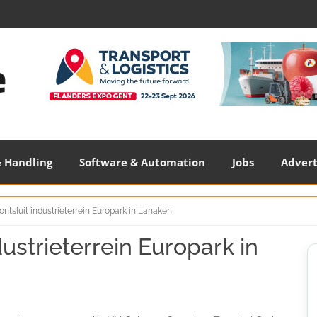
 Handling
Software & Automation
Jobs
Adver
 ontsluit industrieterrein Europark in Lanaken
dustrieterrein Europark in
S
S