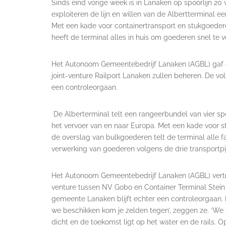
Sinds eind vorige week is in Lanaken op spoorlijn 20
exploiteren de lijn en willen van de Albertterminal
Met een kade voor containertransport en stukgoeder
heeft de terminal alles in huis om goederen snel te 
Het Autonoom Gemeentebedrijf Lanaken (AGBL) gaf de
joint-venture Railport Lanaken zullen beheren. De vol
een controleorgaan.
De Alberterminal telt een rangeerbundel van vier sp
het vervoer van en naar Europa. Met een kade voor 
de overslag van bulkgoederen telt de terminal alle faci
verwerking van goederen volgens de drie transportpij
Het Autonoom Gemeentebedrijf Lanaken (AGBL) vertro
venture tussen NV Gobo en Container Terminal Stein
gemeente Lanaken blijft echter een controleorgaan. 
we beschikken kom je zelden tegen’, zeggen ze. ‘We z
dicht en de toekomst ligt op het water en de rails. Op