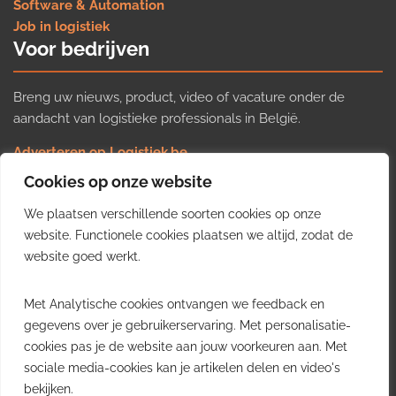
Software & Automation
Job in logistiek
Voor bedrijven
Breng uw nieuws, product, video of vacature onder de
aandacht van logistieke professionals in België.
Adverteren op Logistiek.be
Nieuws insturen
Cookies op onze website
Uw video op Logistiek.TV
We plaatsen verschillende soorten cookies op onze
Job plaatsen
Gratis wekelijkse update
website. Functionele cookies plaatsen we altijd, zodat de
website goed werkt.
Ontvang elke week het belangrijkste nieuws, trends en
Met Analytische cookies ontvangen we feedback en
inzichten uit de Belgische logistieke sector in uw inbox.
gegevens over je gebruikerservaring. Met personalisatie-
cookies pas je de website aan jouw voorkeuren aan. Met
Ontvang je gratis
sociale media-cookies kan je artikelen delen en video's
wekelijkse update
bekijken.