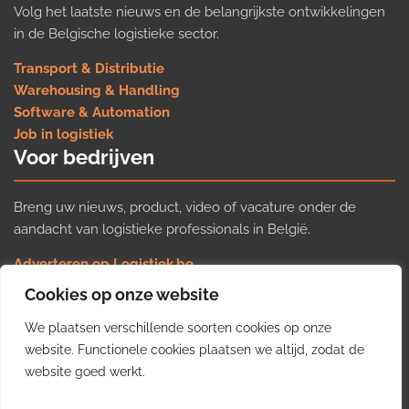
Volg het laatste nieuws en de belangrijkste ontwikkelingen
in de Belgische logistieke sector.
Transport & Distributie
Warehousing & Handling
Software & Automation
Job in logistiek
Voor bedrijven
Breng uw nieuws, product, video of vacature onder de
aandacht van logistieke professionals in België.
Adverteren op Logistiek.be
Nieuws insturen
Cookies op onze website
Uw video op Logistiek.TV
We plaatsen verschillende soorten cookies op onze
Job plaatsen
Gratis wekelijkse update
website. Functionele cookies plaatsen we altijd, zodat de
website goed werkt.
Ontvang elke week het belangrijkste nieuws, trends en