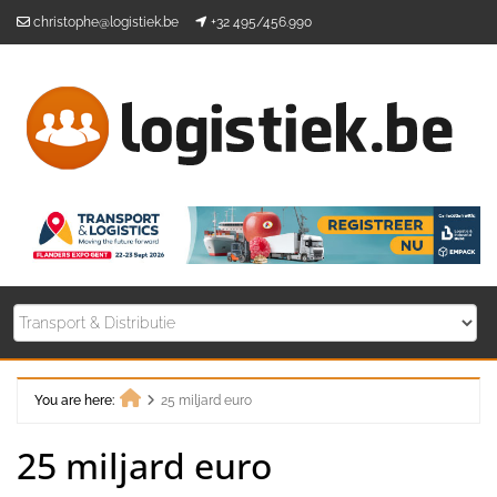
Skip
christophe@logistiek.be
+32 495/456.990
to
content
You are here:
25 miljard euro
Home
25 miljard euro