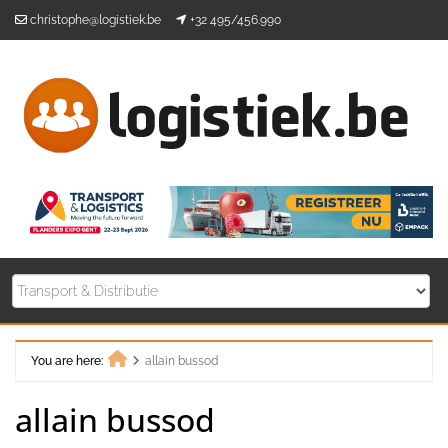
Skip
christophe@logistiek.be
+32 495/456.990
to
content
You are here:
allain bussod
Home
allain bussod