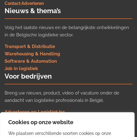
Contact
·
Adverteren
Nieuws & thema’s
Volg het laatste nieuws en de belangrijkste ontwikkelingen
in de Belgische logistieke sector.
Transport & Distributie
Warehousing & Handling
Software & Automation
Job in logistiek
Voor bedrijven
Breng uw nieuws, product, video of vacature onder de
aandacht van logistieke professionals in België.
Adverteren op Logistiek.be
Nieuws insturen
Cookies op onze website
Uw video op Logistiek.TV
We plaatsen verschillende soorten cookies op onze
Job plaatsen