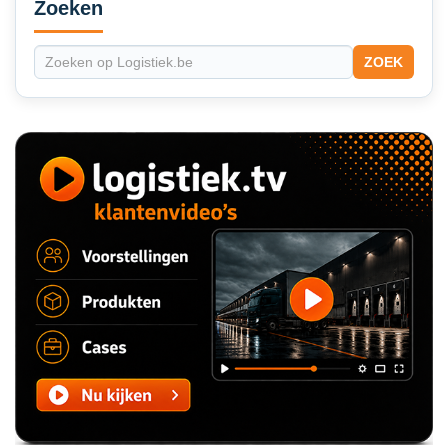
Sidebar
Zoeken
ZOEK