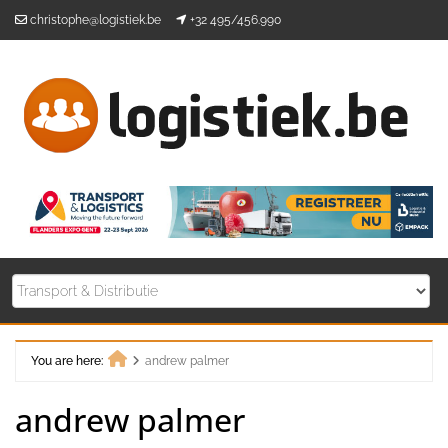
Skip
christophe@logistiek.be
+32 495/456.990
to
content
You are here:
andrew palmer
Home
andrew palmer