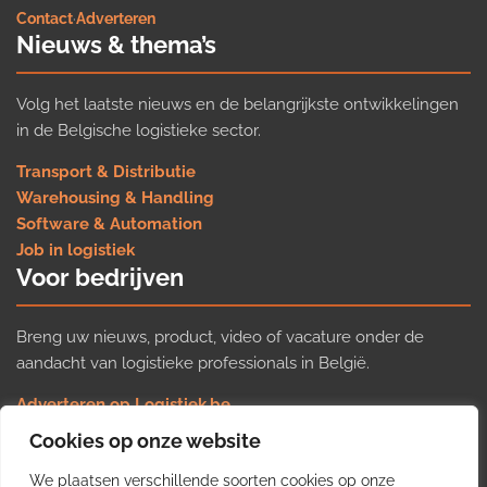
Contact
·
Adverteren
Nieuws & thema’s
Volg het laatste nieuws en de belangrijkste ontwikkelingen
in de Belgische logistieke sector.
Transport & Distributie
Warehousing & Handling
Software & Automation
Job in logistiek
Voor bedrijven
Breng uw nieuws, product, video of vacature onder de
aandacht van logistieke professionals in België.
Adverteren op Logistiek.be
Nieuws insturen
Cookies op onze website
Uw video op Logistiek.TV
We plaatsen verschillende soorten cookies op onze
Job plaatsen