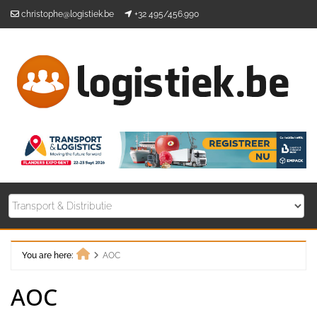
Skip
christophe@logistiek.be
+32 495/456.990
to
content
You are here:
AOC
Home
AOC