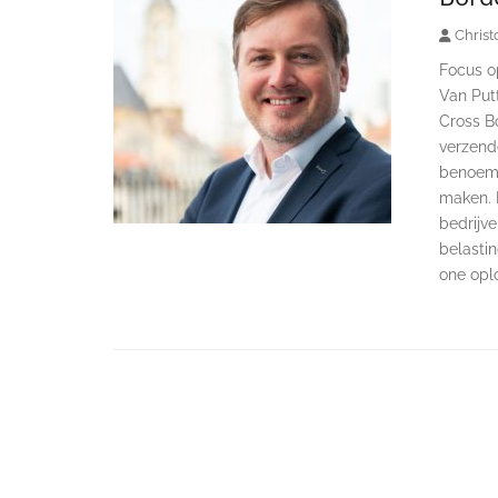
Christ
Focus op
Van Putt
Cross Bo
verzend
benoemi
maken. H
bedrijv
belastin
one opl