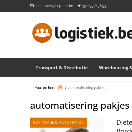
Skip
christophe@logistiek.be
+32 495/456.990
to
content
Transport & Distributie
Warehousing &
You are here:
automatisering pakjes
Home
automatisering pakjes
Diet
SOFTWARE & AUTOMATION
Bord