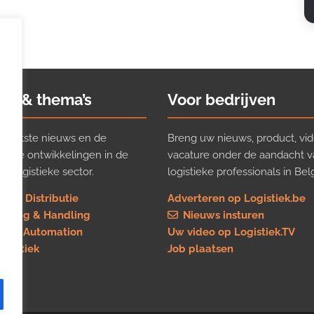
ws & thema’s
Voor bedrijven
t laatste nieuws en de
Breng uw nieuws, product, vid
ijkste ontwikkelingen in de
vacature onder de aandacht 
e logistieke sector.
logistieke professionals in Belg
rt & Distributie
Adverteren op Logistiek.be
using & Handling
Nieuws insturen
re & Automation
Uw video op Logistiek.TV
logistiek
Job plaatsen