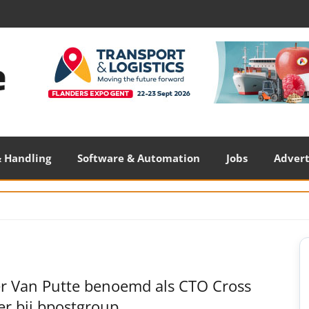
 Handling
Software & Automation
Jobs
Adver
S
S
er Van Putte benoemd als CTO Cross
er bij bpostgroup