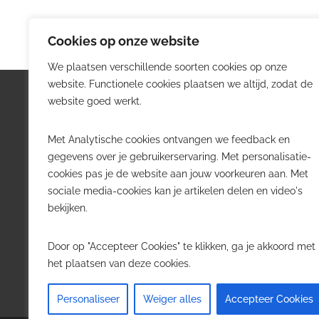
Cookies op onze website
We plaatsen verschillende soorten cookies op onze
website. Functionele cookies plaatsen we altijd, zodat de
Logistiek.be
Nieu
website goed werkt.
Logistiek.be brengt dagelijks nieuws,
Volg he
Met Analytische cookies ontvangen we feedback en
trends en praktijkverhalen over
belangr
gegevens over je gebruikerservaring. Met personalisatie-
transport, warehousing, supply chain
Belgisch
cookies pas je de website aan jouw voorkeuren aan. Met
en automatisering in België.
sociale media-cookies kan je artikelen delen en video's
Transpo
bekijken.
Voor logistieke professionals,
Wareho
beslissers en bedrijven die de sector
Softwa
Door op "Accepteer Cookies" te klikken, ga je akkoord met
willen volgen.
Job in 
het plaatsen van deze cookies.
Contact
·
Adverteren
Personaliseer
Weiger alles
Accepteer Cookies