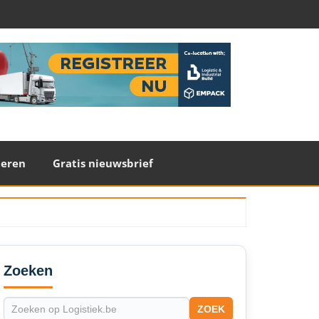
teren
Gratis nieuwsbrief
econdary
idebar
Zoeken
ZOEK