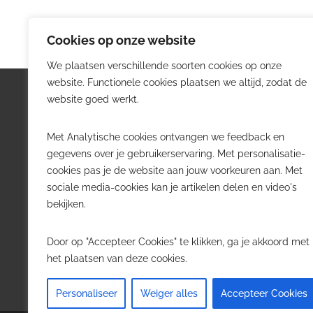
Cookies op onze website
We plaatsen verschillende soorten cookies op onze
website. Functionele cookies plaatsen we altijd, zodat de
Logistiek.be
Nieu
website goed werkt.
Logistiek.be brengt dagelijks nieuws,
Volg he
Met Analytische cookies ontvangen we feedback en
trends en praktijkverhalen over
belangr
gegevens over je gebruikerservaring. Met personalisatie-
transport, warehousing, supply chain
Belgisch
cookies pas je de website aan jouw voorkeuren aan. Met
en automatisering in België.
sociale media-cookies kan je artikelen delen en video's
Transpo
bekijken.
Voor logistieke professionals,
Wareho
beslissers en bedrijven die de sector
Softwa
Door op "Accepteer Cookies" te klikken, ga je akkoord met
willen volgen.
Job in 
het plaatsen van deze cookies.
Contact
·
Adverteren
Personaliseer
Weiger alles
Accepteer Cookies