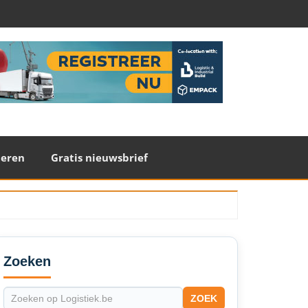
teren
Gratis nieuwsbrief
econdary
idebar
Zoeken
ZOEK