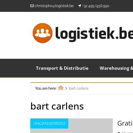
Skip
christophe@logistiek.be
+32 495/456.990
to
content
Transport & Distributie
Warehousing &
You are here:
bart carlens
Home
bart carlens
Grati
UNCATEGORIZED