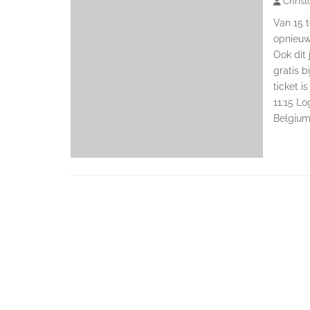
Christ
Van 15 t
opnieuw
Ook dit
gratis 
ticket i
11:15 Lo
Belgium 