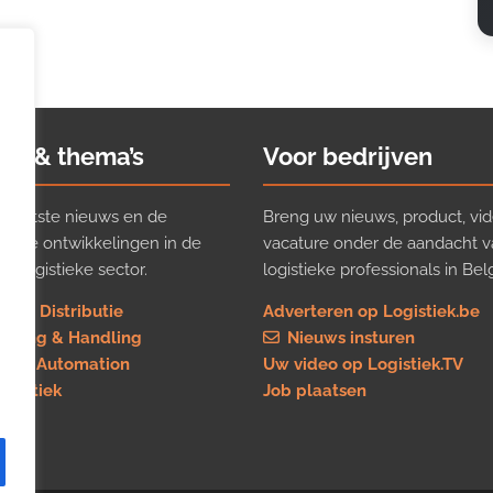
ws & thema’s
Voor bedrijven
t laatste nieuws en de
Breng uw nieuws, product, vid
ijkste ontwikkelingen in de
vacature onder de aandacht 
e logistieke sector.
logistieke professionals in Belg
rt & Distributie
Adverteren op Logistiek.be
using & Handling
Nieuws insturen
re & Automation
Uw video op Logistiek.TV
logistiek
Job plaatsen