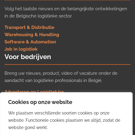
Volg het laatste nieuws en de belangrijkste ontwikkelingen
in de Belgische logistieke sector.
Transport & Distributie
Warehousing & Handling
Software & Automation
Job in logistiek
Voor bedrijven
Breng uw nieuws, product, video of vacature onder de
aandacht van logistieke professionals in België.
Adverteren op Logistiek.be
Nieuws insturen
Cookies op onze website
Uw video op Logistiek.TV
We plaatsen verschillende soorten cookies op onze
Job plaatsen
Gratis wekelijkse update
website. Functionele cookies plaatsen we altijd, zodat de
website goed werkt.