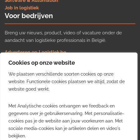
Software & Automation
Job in logistiek
Voor bedrijven
Breng uw nieuws, product, video of vacature onder de
aandacht van logistieke professionals in België.
Adverteren op Logistiek.be
Nieuws insturen
Cookies op onze website
Uw video op Logistiek.TV
We plaatsen verschillende soorten cookies op onze
Job plaatsen
Gratis wekelijkse update
website. Functionele cookies plaatsen we altijd, zodat de
website goed werkt.
Ontvang elke week het belangrijkste nieuws, trends en
Met Analytische cookies ontvangen we feedback en
inzichten uit de Belgische logistieke sector in uw inbox.
gegevens over je gebruikerservaring. Met personalisatie-
cookies pas je de website aan jouw voorkeuren aan. Met
Ontvang je gratis
sociale media-cookies kan je artikelen delen en video's
wekelijkse update
bekijken.