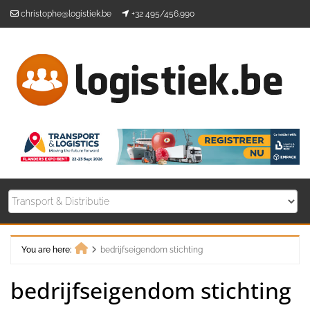
Skip
christophe@logistiek.be
+32 495/456.990
to
content
You are here:
bedrijfseigendom stichting
Home
bedrijfseigendom stichting