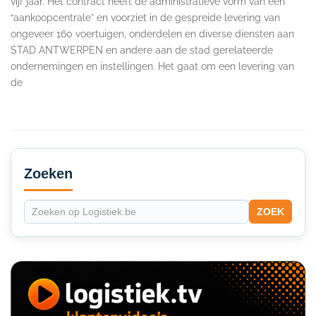
vijf jaar. Het contract heeft de administratieve vorm van een
“aankoopcentrale” en voorziet in de gespreide levering van
ongeveer 160 voertuigen, onderdelen en diverse diensten aan
STAD ANTWERPEN en andere aan de stad gerelateerde
ondernemingen en instellingen. Het gaat om een levering van
de
Secondary
Sidebar
Zoeken
ZOEK