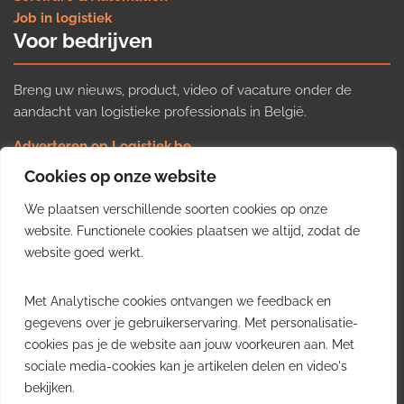
Job in logistiek
Voor bedrijven
Breng uw nieuws, product, video of vacature onder de
aandacht van logistieke professionals in België.
Adverteren op Logistiek.be
Nieuws insturen
Cookies op onze website
Uw video op Logistiek.TV
We plaatsen verschillende soorten cookies op onze
Job plaatsen
Gratis wekelijkse update
website. Functionele cookies plaatsen we altijd, zodat de
website goed werkt.
Ontvang elke week het belangrijkste nieuws, trends en
Met Analytische cookies ontvangen we feedback en
inzichten uit de Belgische logistieke sector in uw inbox.
gegevens over je gebruikerservaring. Met personalisatie-
cookies pas je de website aan jouw voorkeuren aan. Met
Ontvang je gratis
sociale media-cookies kan je artikelen delen en video's
wekelijkse update
bekijken.