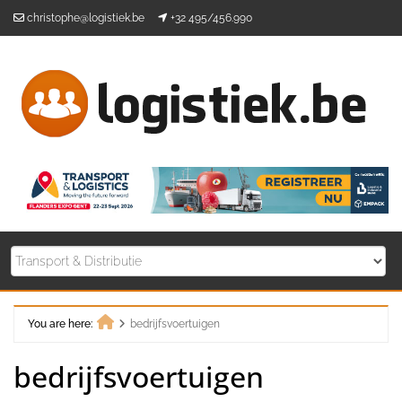
Skip
christophe@logistiek.be
+32 495/456.990
to
content
You are here:
bedrijfsvoertuigen
Home
bedrijfsvoertuigen