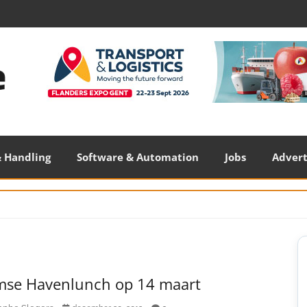
 Handling
Software & Automation
Jobs
Adver
S
S
mse Havenlunch op 14 maart