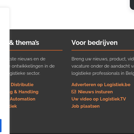
ws & thema’s
Voor bedrijven
t laatste nieuws en de
Breng uw nieuws, product, vid
ijkste ontwikkelingen in de
vacature onder de aandacht 
e logistieke sector.
logistieke professionals in Belg
rt & Distributie
Adverteren op Logistiek.be
using & Handling
Nieuws insturen
re & Automation
Uw video op Logistiek.TV
logistiek
Job plaatsen