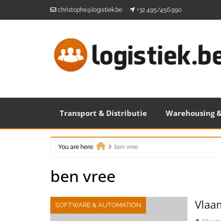
Skip
christophe@logistiek.be
+32 495/456.990
to
content
Transport & Distributie
Warehousing &
You are here:
ben vree
Home
ben vree
Vlaa
SOFTWARE & AUTOMATION