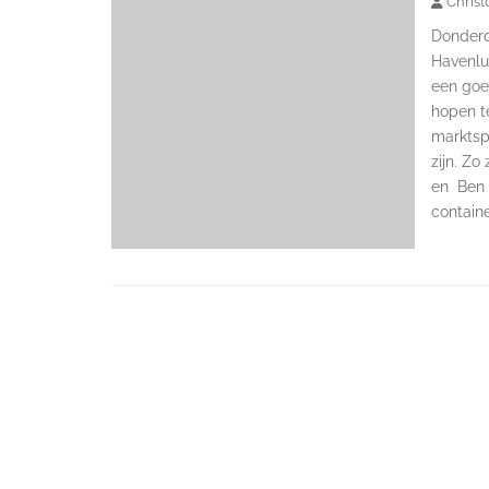
Christ
Donderd
Havenlu
een goe
hopen te
marktsp
zijn. Z
en Ben 
containe