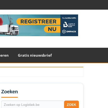
teren
Gratis nieuwsbrief
econdary
idebar
Zoeken
ZOEK