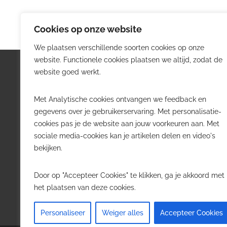
Cookies op onze website
We plaatsen verschillende soorten cookies op onze
website. Functionele cookies plaatsen we altijd, zodat de
Logistiek.be
Nieu
website goed werkt.
Logistiek.be brengt dagelijks nieuws,
Volg he
Met Analytische cookies ontvangen we feedback en
trends en praktijkverhalen over
belangr
gegevens over je gebruikerservaring. Met personalisatie-
transport, warehousing, supply chain
Belgisch
cookies pas je de website aan jouw voorkeuren aan. Met
en automatisering in België.
sociale media-cookies kan je artikelen delen en video's
Transpo
bekijken.
Voor logistieke professionals,
Wareho
beslissers en bedrijven die de sector
Softwa
Door op "Accepteer Cookies" te klikken, ga je akkoord met
willen volgen.
Job in 
het plaatsen van deze cookies.
Contact
·
Adverteren
Personaliseer
Weiger alles
Accepteer Cookies