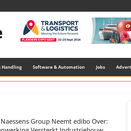
 Handling
Software & Automation
Jobs
Adver
S
S
y Naessens Group Neemt edibo Over:
nwerking Versterkt Industriebouw