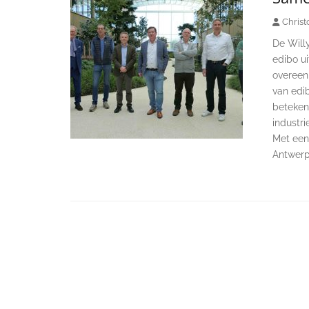
Christ
De Will
edibo u
overeen
van edi
betekent
industr
Met een
Antwerp