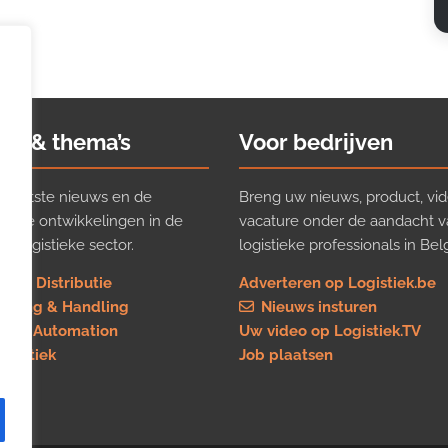
ws & thema’s
Voor bedrijven
t laatste nieuws en de
Breng uw nieuws, product, vid
ijkste ontwikkelingen in de
vacature onder de aandacht 
e logistieke sector.
logistieke professionals in Belg
rt & Distributie
Adverteren op Logistiek.be
using & Handling
Nieuws insturen
re & Automation
Uw video op Logistiek.TV
logistiek
Job plaatsen