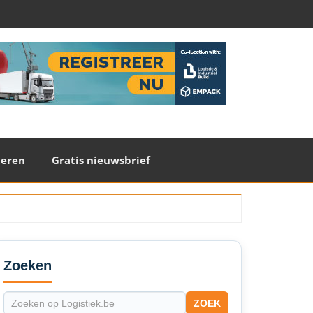
teren
Gratis nieuwsbrief
econdary
idebar
Zoeken
ZOEK