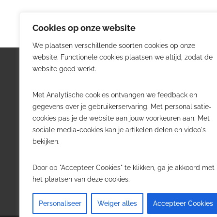
Cookies op onze website
We plaatsen verschillende soorten cookies op onze
website. Functionele cookies plaatsen we altijd, zodat de
Logistiek.be
Nieu
website goed werkt.
Logistiek.be brengt dagelijks nieuws,
Volg he
Met Analytische cookies ontvangen we feedback en
trends en praktijkverhalen over
belangr
gegevens over je gebruikerservaring. Met personalisatie-
transport, warehousing, supply chain
Belgisch
cookies pas je de website aan jouw voorkeuren aan. Met
en automatisering in België.
sociale media-cookies kan je artikelen delen en video's
Transpo
bekijken.
Voor logistieke professionals,
Wareho
beslissers en bedrijven die de sector
Softwa
Door op "Accepteer Cookies" te klikken, ga je akkoord met
willen volgen.
Job in 
het plaatsen van deze cookies.
Contact
·
Adverteren
Personaliseer
Weiger alles
Accepteer Cookies