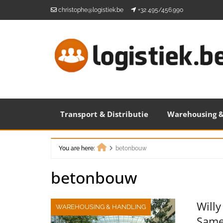
Skip
christophe@logistiek.be
+32 495/456.990
to
content
Transport & Distributie
Warehousing &
You are here:
betonbouw
Home
betonbouw
Will
WAREHOUSING & HANDLING
Same