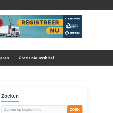
teren
Gratis nieuwsbrief
econdary
idebar
Zoeken
ZOEK