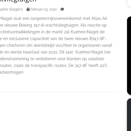
ophe Slegers
februari 23, 2022
Nagel sluit een langetermijnovereenkomst met Atlas Air
e nieuwe Boeing 747-8-vrachtvliegtuigen. Als reactie op
citeitsontwikkelingen in de markt zal Kuehne+Nagel de
ge en exclusieve capaciteit van de twee nieuwe B747-8F-
igen charteren om wereldwijd vluchten te organiseren vanaf
de en vierde kwartaal van 2022. Dit laat Kuehne+Nagel toe
ienstverlening te verbeteren voor klanten op volatiele
outes, zoals de transpacific routes. De 747-8F heeft 20%
aadvermogen