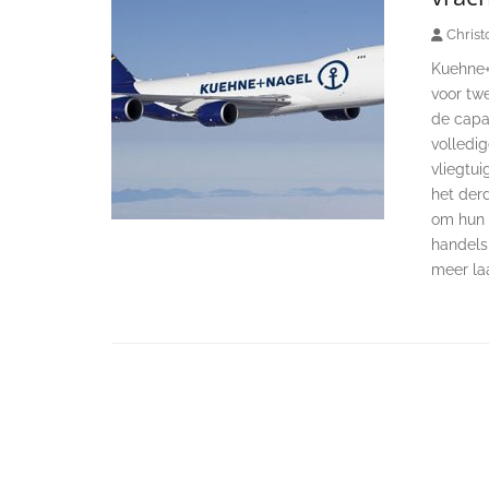
Christ
Kuehne+
voor twe
de capa
volledi
vliegtu
het der
om hun d
handelsr
meer l