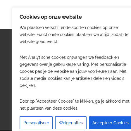
Cookies op onze website
We plaatsen verschillende soorten cookies op onze
website. Functionele cookies plaatsen we altijd, zodat de
Logistiek.be
Nieu
website goed werkt.
Logistiek.be brengt dagelijks nieuws,
Volg he
Met Analytische cookies ontvangen we feedback en
trends en praktijkverhalen over
belangr
gegevens over je gebruikerservaring. Met personalisatie-
transport, warehousing, supply chain
Belgisch
cookies pas je de website aan jouw voorkeuren aan. Met
en automatisering in België.
sociale media-cookies kan je artikelen delen en video's
Transpo
bekijken.
Voor logistieke professionals,
Wareho
beslissers en bedrijven die de sector
Softwa
Door op "Accepteer Cookies" te klikken, ga je akkoord met
willen volgen.
Job in 
het plaatsen van deze cookies.
Contact
·
Adverteren
Personaliseer
Weiger alles
Accepteer Cookies