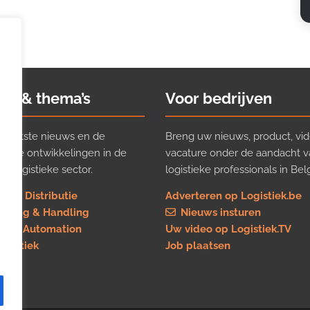
ws & thema’s
Voor bedrijven
t laatste nieuws en de
Breng uw nieuws, product, vid
ijkste ontwikkelingen in de
vacature onder de aandacht 
e logistieke sector.
logistieke professionals in Belg
rt & Distributie
Adverteren op Logistiek.be
using & Handling
Nieuws insturen
re & Automation
Uw video op Logistiek.TV
logistiek
Job plaatsen