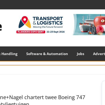
 Handling
Software & Automation
Jobs
Adver
S
S
ne+Nagel chartert twee Boeing 747
tvliegtuigen