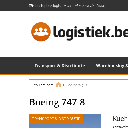
Skip
christophe@logistiek.be
+32 495/456.990
to
content
Transport & Distributie
Warehousing &
You are here:
Boeing 747-8
Home
Boeing 747-8
Kueh
TRANSPORT & DISTRIBUTIE
vrach