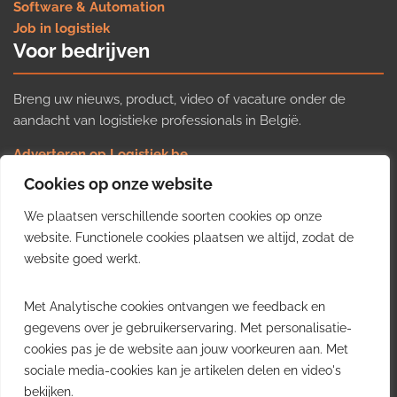
Software & Automation
Job in logistiek
Voor bedrijven
Breng uw nieuws, product, video of vacature onder de
aandacht van logistieke professionals in België.
Adverteren op Logistiek.be
Nieuws insturen
Cookies op onze website
Uw video op Logistiek.TV
We plaatsen verschillende soorten cookies op onze
Job plaatsen
Gratis wekelijkse update
website. Functionele cookies plaatsen we altijd, zodat de
website goed werkt.
Ontvang elke week het belangrijkste nieuws, trends en
Met Analytische cookies ontvangen we feedback en
inzichten uit de Belgische logistieke sector in uw inbox.
gegevens over je gebruikerservaring. Met personalisatie-
cookies pas je de website aan jouw voorkeuren aan. Met
Ontvang je gratis
sociale media-cookies kan je artikelen delen en video's
wekelijkse update
bekijken.