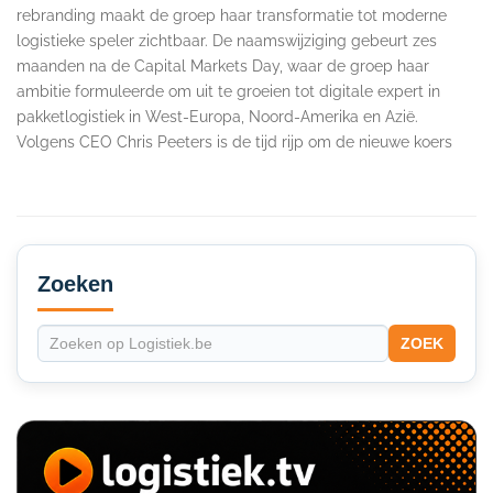
rebranding maakt de groep haar transformatie tot moderne
logistieke speler zichtbaar. De naamswijziging gebeurt zes
maanden na de Capital Markets Day, waar de groep haar
ambitie formuleerde om uit te groeien tot digitale expert in
pakketlogistiek in West-Europa, Noord-Amerika en Azië.
Volgens CEO Chris Peeters is de tijd rijp om de nieuwe koers
Secondary
Sidebar
Zoeken
ZOEK