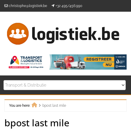
Skip
christophe@logistiek.be
+32 495/456.990
to
content
You are here:
bpost last mile
Home
bpost last mile