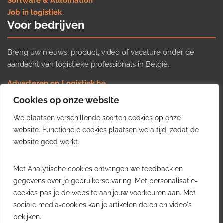
Software & Automation
Job in logistiek
Voor bedrijven
Breng uw nieuws, product, video of vacature onder de
aandacht van logistieke professionals in België.
Adverteren op Logistiek.be
Nieuws insturen
Cookies op onze website
Uw video op Logistiek.TV
We plaatsen verschillende soorten cookies op onze
Job plaatsen
Gratis wekelijkse update
website. Functionele cookies plaatsen we altijd, zodat de
website goed werkt.
Ontvang elke week het belangrijkste nieuws, trends en
Met Analytische cookies ontvangen we feedback en
inzichten uit de Belgische logistieke sector in uw inbox.
gegevens over je gebruikerservaring. Met personalisatie-
cookies pas je de website aan jouw voorkeuren aan. Met
Ontvang je gratis
sociale media-cookies kan je artikelen delen en video's
wekelijkse update
bekijken.