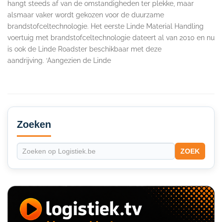
hangt steeds af van de omstandigheden ter plekke, maar
alsmaar vaker wordt gekozen voor de duurzame
brandstofceltechnologie. Het eerste Linde Material Handling
voertuig met brandstofceltechnologie dateert al van 2010 en nu
is ook de Linde Roadster beschikbaar met deze
aandrijving. ‘Aangezien de Linde
Secondary
Sidebar
Zoeken
ZOEK