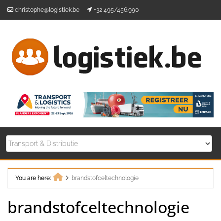
Skip
christophe@logistiek.be
+32 495/456.990
to
content
You are here:
brandstofceltechnologie
Home
brandstofceltechnologie