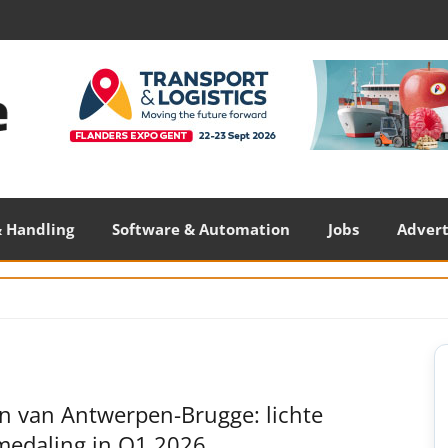
 Handling
Software & Automation
Jobs
Adver
S
S
n van Antwerpen-Brugge: lichte
medaling in Q1 2026