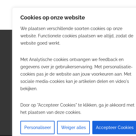
Cookies op onze website
We plaatsen verschillende soorten cookies op onze
website. Functionele cookies plaatsen we altijd, zodat de
Logistiek.be
Nieu
website goed werkt.
Logistiek.be brengt dagelijks nieuws,
Volg he
Met Analytische cookies ontvangen we feedback en
trends en praktijkverhalen over
belangr
gegevens over je gebruikerservaring. Met personalisatie-
transport, warehousing, supply chain
Belgisch
cookies pas je de website aan jouw voorkeuren aan. Met
en automatisering in België.
sociale media-cookies kan je artikelen delen en video's
Transpo
bekijken.
Voor logistieke professionals,
Wareho
beslissers en bedrijven die de sector
Softwa
Door op "Accepteer Cookies" te klikken, ga je akkoord met
willen volgen.
Job in 
het plaatsen van deze cookies.
Contact
·
Adverteren
Personaliseer
Weiger alles
Accepteer Cookies