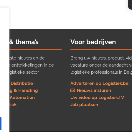
ws & thema’s
Voor bedrijven
t laatste nieuws en de
Breng uw nieuws, product, vid
ijkste ontwikkelingen in de
vacature onder de aandacht 
e logistieke sector.
logistieke professionals in Belg
rt & Distributie
Adverteren op Logistiek.be
using & Handling
Nieuws insturen
re & Automation
Uw video op Logistiek.TV
logistiek
Job plaatsen