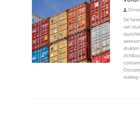
Christ
De have
van 2026
opzichte
weersom
drukten 
zichtbaa
contain
Oorzake
staking