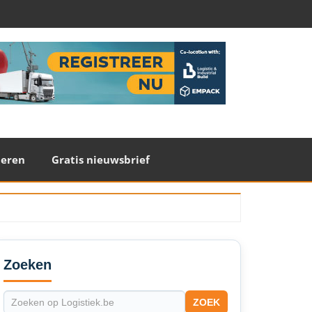
teren
Gratis nieuwsbrief
econdary
idebar
Zoeken
ZOEK