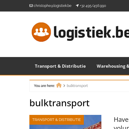
Skip
christophe@logistiek.be
+32 495/456.990
to
content
Transport & Distributie
Warehousing &
You are here:
bulktransport
Home
bulktransport
Have
TRANSPORT & DISTRIBUTIE
volu