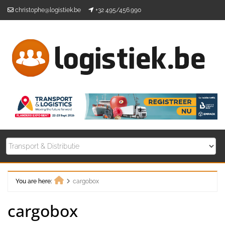
Skip
christophe@logistiek.be
+32 495/456.990
to
content
You are here:
cargobox
Home
cargobox