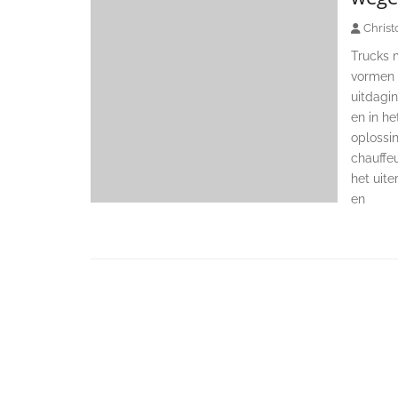
Christ
Trucks 
vormen 
uitdagin
en in he
oplossin
chauffeu
het uit
en