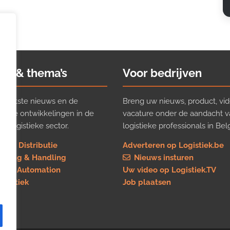
ws & thema’s
Voor bedrijven
t laatste nieuws en de
Breng uw nieuws, product, vid
ijkste ontwikkelingen in de
vacature onder de aandacht 
e logistieke sector.
logistieke professionals in Belg
rt & Distributie
Adverteren op Logistiek.be
using & Handling
Nieuws insturen
re & Automation
Uw video op Logistiek.TV
logistiek
Job plaatsen