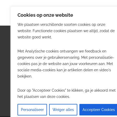
Cookies op onze website
We plaatsen verschillende soorten cookies op onze
website. Functionele cookies plaatsen we altijd, zodat de
Logistiek.be
Nieu
website goed werkt.
Logistiek.be brengt dagelijks nieuws,
Volg he
Met Analytische cookies ontvangen we feedback en
trends en praktijkverhalen over
belangr
gegevens over je gebruikerservaring. Met personalisatie-
transport, warehousing, supply chain
Belgisch
cookies pas je de website aan jouw voorkeuren aan. Met
en automatisering in België.
sociale media-cookies kan je artikelen delen en video's
Transpo
bekijken.
Voor logistieke professionals,
Wareho
beslissers en bedrijven die de sector
Softwa
Door op "Accepteer Cookies" te klikken, ga je akkoord met
willen volgen.
Job in 
het plaatsen van deze cookies.
Contact
·
Adverteren
Personaliseer
Weiger alles
Accepteer Cookies