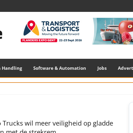
 Handling
Software & Automation
Jobs
Adver
S
S
 Trucks wil meer veiligheid op gladde
n met de strekrem