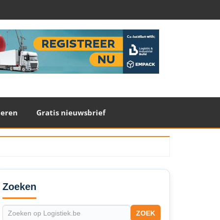
teren
Gratis nieuwsbrief
econdary
idebar
Zoeken
ZOEK