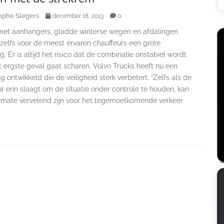
ophe Slegers
0
december 18, 2013
met aanhangers, gladde winterse wegen en afdalingen
zelfs voor de meest ervaren chauffeurs een grote
g. Er is altijd het risico dat de combinatie onstabiel wordt
t ergste geval gaat scharen. Volvo Trucks heeft nu een
g ontwikkeld die de veiligheid sterk verbetert. “Zelfs als de
r erin slaagt om de situatie onder controle te houden, kan
ermate vervelend zijn voor het tegemoetkomende verkeer