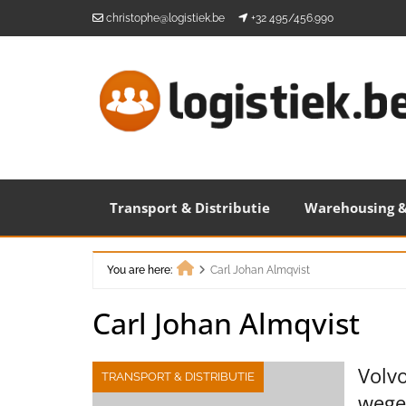
Skip
christophe@logistiek.be
+32 495/456.990
to
content
Transport & Distributie
Warehousing &
You are here:
Carl Johan Almqvist
Home
Carl Johan Almqvist
Volvo
TRANSPORT & DISTRIBUTIE
wege