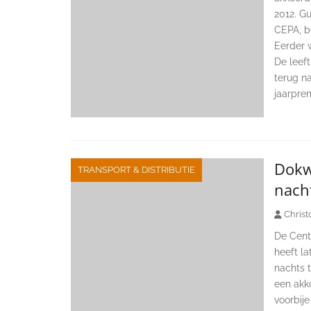
2012. G
CEPA, b
Eerder 
De leef
terug n
jaarprem
Dokw
TRANSPORT & DISTRIBUTIE
nacht
Christ
De Cent
heeft la
nachts t
een akko
voorbij