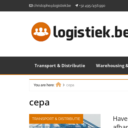
Skip
christophe@logistiek.be
+32 495/456.990
to
content
Transport & Distributie
Warehousing &
You are here:
cepa
Home
cepa
Haven
TRANSPORT & DISTRIBUTIE
afha