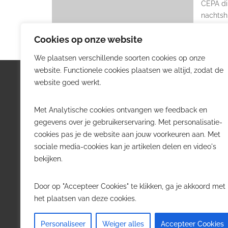
CEPA di
nachtsh
Cookies op onze website
We plaatsen verschillende soorten cookies op onze
website. Functionele cookies plaatsen we altijd, zodat de
Logistiek.be
Nieu
website goed werkt.
Logistiek.be brengt dagelijks nieuws,
Volg he
Met Analytische cookies ontvangen we feedback en
trends en praktijkverhalen over
belangr
gegevens over je gebruikerservaring. Met personalisatie-
transport, warehousing, supply chain
Belgisch
cookies pas je de website aan jouw voorkeuren aan. Met
en automatisering in België.
sociale media-cookies kan je artikelen delen en video's
Transpo
bekijken.
Voor logistieke professionals,
Wareho
beslissers en bedrijven die de sector
Softwa
Door op "Accepteer Cookies" te klikken, ga je akkoord met
willen volgen.
Job in 
het plaatsen van deze cookies.
Contact
·
Adverteren
Personaliseer
Weiger alles
Accepteer Cookies