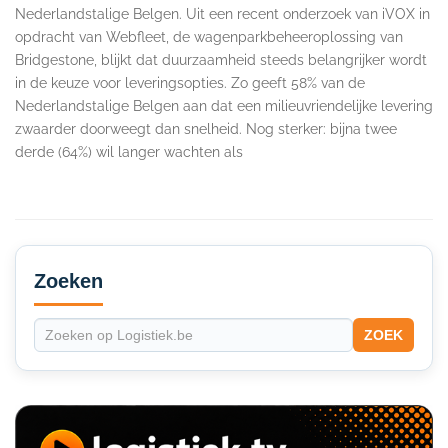
Nederlandstalige Belgen. Uit een recent onderzoek van iVOX in
opdracht van Webfleet, de wagenparkbeheeroplossing van
Bridgestone, blijkt dat duurzaamheid steeds belangrijker wordt
in de keuze voor leveringsopties. Zo geeft 58% van de
Nederlandstalige Belgen aan dat een milieuvriendelijke levering
zwaarder doorweegt dan snelheid. Nog sterker: bijna twee
derde (64%) wil langer wachten als
Secondary
Sidebar
Zoeken
ZOEK