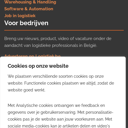
Warehousing & Handling
Software & Automation
Job in logistiek
Voor bedrijven
Breng uw nieuws, product, video of vacature onder de
aandacht van logistieke professionals in België.
Adverteren op Logistiek.be
Nieuws insturen
Cookies op onze website
Uw video op Logistiek.TV
We plaatsen verschillende soorten cookies op onze
Job plaatsen
Gratis wekelijkse update
website. Functionele cookies plaatsen we altijd, zodat de
website goed werkt.
Ontvang elke week het belangrijkste nieuws, trends en
Met Analytische cookies ontvangen we feedback en
inzichten uit de Belgische logistieke sector in uw inbox.
gegevens over je gebruikerservaring. Met personalisatie-
cookies pas je de website aan jouw voorkeuren aan. Met
Ontvang je gratis
sociale media-cookies kan je artikelen delen en video's
wekelijkse update