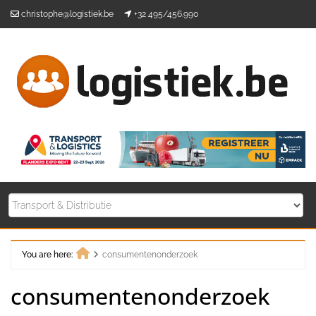
Skip
christophe@logistiek.be
+32 495/456.990
to
content
You are here:
consumentenonderzoek
Home
consumentenonderzoek