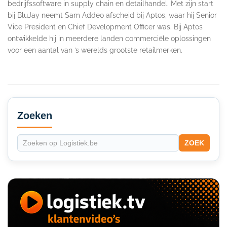
bedrijfssoftware in supply chain en detailhandel. Met zijn start
bij BluJay neemt Sam Addeo afscheid bij Aptos, waar hij Senior
Vice President en Chief Development Officer was. Bij Aptos
ontwikkelde hij in meerdere landen commerciële oplossingen
voor een aantal van ’s werelds grootste retailmerken.
Secondary
Sidebar
Zoeken
ZOEK