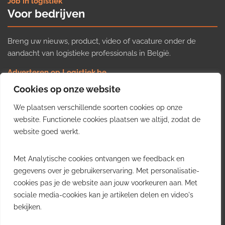
Job in logistiek
Voor bedrijven
Breng uw nieuws, product, video of vacature onder de
aandacht van logistieke professionals in België.
Adverteren op Logistiek.be
Nieuws insturen
Cookies op onze website
Uw video op Logistiek.TV
We plaatsen verschillende soorten cookies op onze
Job plaatsen
Gratis wekelijkse update
website. Functionele cookies plaatsen we altijd, zodat de
website goed werkt.
Ontvang elke week het belangrijkste nieuws, trends en
Met Analytische cookies ontvangen we feedback en
inzichten uit de Belgische logistieke sector in uw inbox.
gegevens over je gebruikerservaring. Met personalisatie-
cookies pas je de website aan jouw voorkeuren aan. Met
Ontvang je gratis
sociale media-cookies kan je artikelen delen en video's
wekelijkse update
bekijken.
Gratis. Eén e-mail per week.