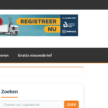
teren
Gratis nieuwsbrief
econdary
idebar
Zoeken
ZOEK