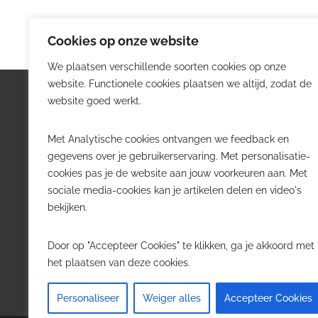
Cookies op onze website
We plaatsen verschillende soorten cookies op onze
website. Functionele cookies plaatsen we altijd, zodat de
Logistiek.be
Nieu
website goed werkt.
Logistiek.be brengt dagelijks nieuws,
Volg he
Met Analytische cookies ontvangen we feedback en
trends en praktijkverhalen over
belangr
gegevens over je gebruikerservaring. Met personalisatie-
transport, warehousing, supply chain
Belgisch
cookies pas je de website aan jouw voorkeuren aan. Met
en automatisering in België.
sociale media-cookies kan je artikelen delen en video's
Transpo
bekijken.
Voor logistieke professionals,
Wareho
beslissers en bedrijven die de sector
Softwa
Door op "Accepteer Cookies" te klikken, ga je akkoord met
willen volgen.
Job in 
het plaatsen van deze cookies.
Contact
·
Adverteren
Personaliseer
Weiger alles
Accepteer Cookies