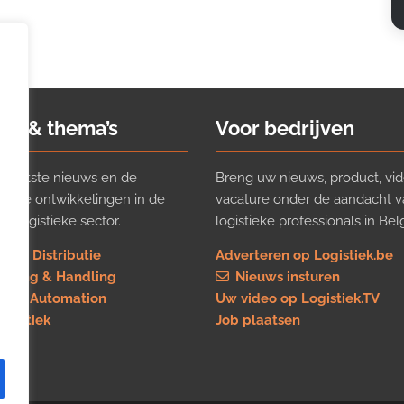
ws & thema’s
Voor bedrijven
t laatste nieuws en de
Breng uw nieuws, product, vid
ijkste ontwikkelingen in de
vacature onder de aandacht 
e logistieke sector.
logistieke professionals in Belg
rt & Distributie
Adverteren op Logistiek.be
using & Handling
Nieuws insturen
re & Automation
Uw video op Logistiek.TV
logistiek
Job plaatsen