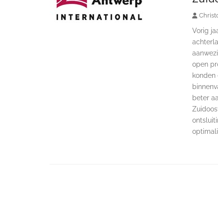
Christ
Vorig ja
achterl
aanwezi
open pr
konden 
binnenv
beter aa
Zuidoos
ontslui
optimali