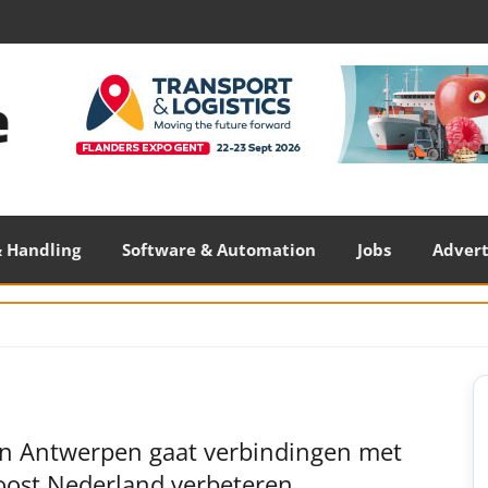
 Handling
Software & Automation
Jobs
Adver
S
S
n Antwerpen gaat verbindingen met
oost Nederland verbeteren