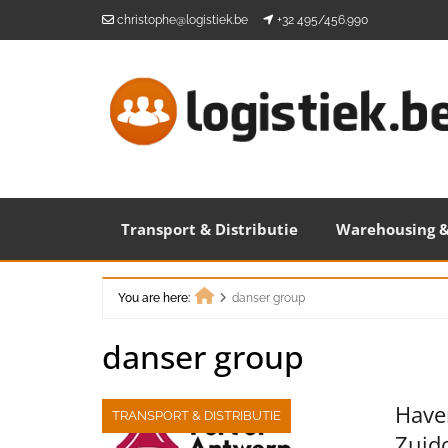
Skip
christophe@logistiek.be
+32 495/456.990
to
content
Transport & Distributie
Warehousing &
You are here:
danser group
Home
danser group
Have
TRANSPORT & DISTRIBUTIE
Zuid