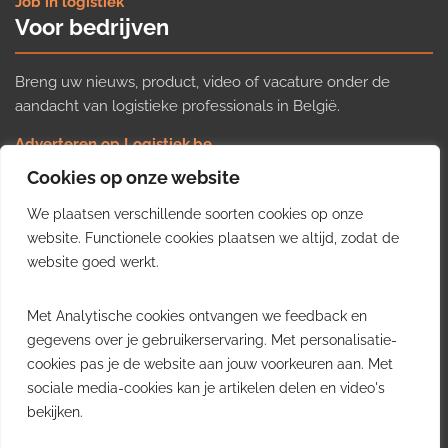
Job in logistiek
Voor bedrijven
Breng uw nieuws, product, video of vacature onder de
aandacht van logistieke professionals in België.
Adverteren op Logistiek.be
Nieuws insturen
Cookies op onze website
Uw video op Logistiek.TV
We plaatsen verschillende soorten cookies op onze
Job plaatsen
Gratis wekelijkse update
website. Functionele cookies plaatsen we altijd, zodat de
website goed werkt.
Ontvang elke week het belangrijkste nieuws, trends en
Met Analytische cookies ontvangen we feedback en
inzichten uit de Belgische logistieke sector in uw inbox.
gegevens over je gebruikerservaring. Met personalisatie-
cookies pas je de website aan jouw voorkeuren aan. Met
Ontvang je gratis
sociale media-cookies kan je artikelen delen en video's
wekelijkse update
bekijken.
Gratis. Eén e-mail per week.