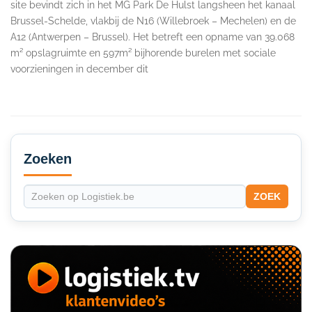
site bevindt zich in het MG Park De Hulst langsheen het kanaal
Brussel-Schelde, vlakbij de N16 (Willebroek – Mechelen) en de
A12 (Antwerpen – Brussel). Het betreft een opname van 39.068
m² opslagruimte en 597m² bijhorende burelen met sociale
voorzieningen in december dit
Secondary
Sidebar
Zoeken
ZOEK