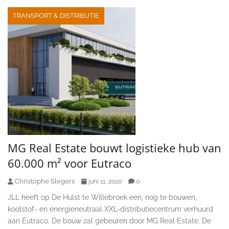
TRANSPORT & DISTRIBUTIE
MG Real Estate bouwt logistieke hub van
60.000 m² voor Eutraco
Christophe Slegers
0
juni 11, 2020
JLL heeft op De Hulst te Willebroek een, nog te bouwen,
koolstof- en energieneutraal XXL-distributiecentrum verhuurd
aan Eutraco. De bouw zal gebeuren door MG Real Estate. De