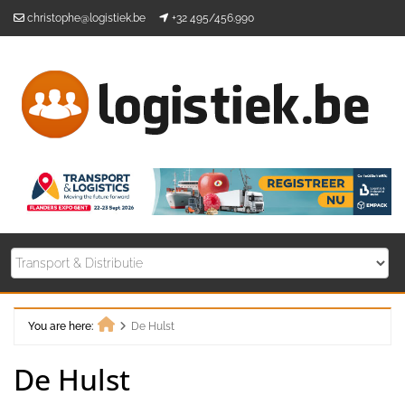
Skip
christophe@logistiek.be
+32 495/456.990
to
content
You are here:
De Hulst
Home
De Hulst