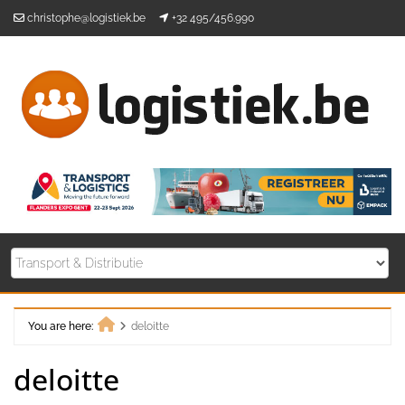
Skip
christophe@logistiek.be
+32 495/456.990
to
content
You are here:
deloitte
Home
deloitte