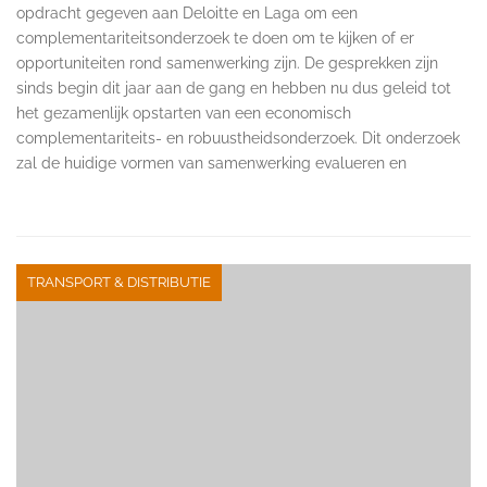
opdracht gegeven aan Deloitte en Laga om een
complementariteitsonderzoek te doen om te kijken of er
opportuniteiten rond samenwerking zijn. De gesprekken zijn
sinds begin dit jaar aan de gang en hebben nu dus geleid tot
het gezamenlijk opstarten van een economisch
complementariteits- en robuustheidsonderzoek. Dit onderzoek
zal de huidige vormen van samenwerking evalueren en
TRANSPORT & DISTRIBUTIE