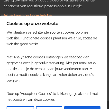
Breng uw nieuws, product, video of vacature onder de
aandacht van logistieke professionals in België.
Adverteren op Logistiek.be
Nieuws insturen
Cookies op onze website
Uw video op Logistiek.TV
We plaatsen verschillende soorten cookies op onze
Job plaatsen
Gratis wekelijkse update
website. Functionele cookies plaatsen we altijd, zodat de
website goed werkt.
Ontvang elke week het belangrijkste nieuws, trends en
Met Analytische cookies ontvangen we feedback en
inzichten uit de Belgische logistieke sector in uw inbox.
gegevens over je gebruikerservaring. Met personalisatie-
cookies pas je de website aan jouw voorkeuren aan. Met
Ontvang je gratis
sociale media-cookies kan je artikelen delen en video's
wekelijkse update
bekijken.
Gratis. Eén e-mail per week.
Uitschrijven kan altijd.
Door op "Accepteer Cookies" te klikken, ga je akkoord met
het plaatsen van deze cookies.