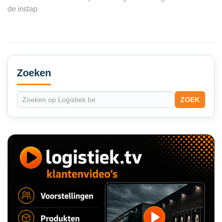
de instap
Secondary
Sidebar
Zoeken
ZOEK