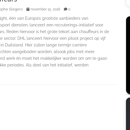
ophe Slegers
0
november 15, 2018
ight, één van Europa’s grootste aanbieders van
port diensten, lanceert een recruterings-initiatief voor
rs. Reden hiervoor is het grote tekort aan chauffeurs in de
ke sector. DHL lanceert hiervoor een piloot project op vijf
 in Duitsland. Hier zullen lange termijn carrière
zichten aangeboden worden, alsook jobs met meer
erd werk én moet het makkelijker worden om om te gaan
ke periodes. Als deel van het initiatief, werden