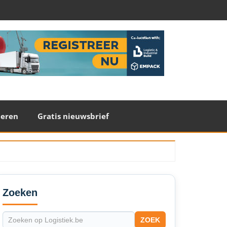
teren
Gratis nieuwsbrief
econdary
idebar
Zoeken
ZOEK