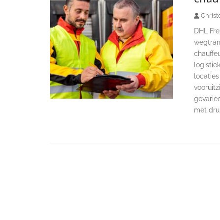
Christ
DHL Fre
wegtrans
chauffeu
logistie
locaties
vooruit
gevarie
met druk