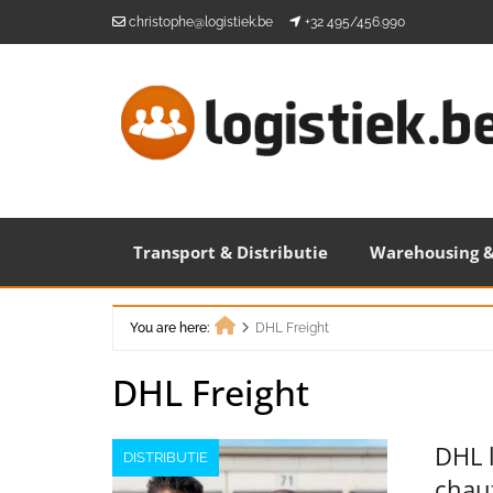
Skip
christophe@logistiek.be
+32 495/456.990
to
content
Transport & Distributie
Warehousing &
You are here:
DHL Freight
Home
DHL Freight
DHL l
DISTRIBUTIE
chau