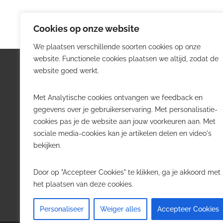
Cookies op onze website
We plaatsen verschillende soorten cookies op onze
website. Functionele cookies plaatsen we altijd, zodat de
Logistiek.be
Nieu
website goed werkt.
Logistiek.be brengt dagelijks nieuws,
Volg he
Met Analytische cookies ontvangen we feedback en
trends en praktijkverhalen over
belangr
gegevens over je gebruikerservaring. Met personalisatie-
transport, warehousing, supply chain
Belgisch
cookies pas je de website aan jouw voorkeuren aan. Met
en automatisering in België.
sociale media-cookies kan je artikelen delen en video's
Transpo
bekijken.
Voor logistieke professionals,
Wareho
beslissers en bedrijven die de sector
Softwa
Door op "Accepteer Cookies" te klikken, ga je akkoord met
willen volgen.
Job in 
het plaatsen van deze cookies.
Contact
·
Adverteren
Personaliseer
Weiger alles
Accepteer Cookies