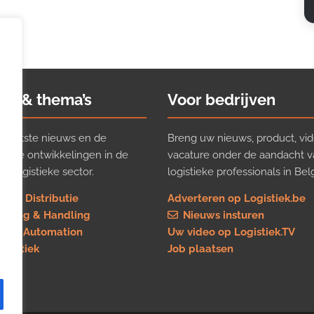
ws & thema’s
Voor bedrijven
t laatste nieuws en de
Breng uw nieuws, product, vid
ijkste ontwikkelingen in de
vacature onder de aandacht 
e logistieke sector.
logistieke professionals in Belg
rt & Distributie
Adverteren op Logistiek.be
using & Handling
Nieuws insturen
re & Automation
Uw video op Logistiek.TV
logistiek
Job plaatsen