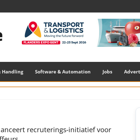
 Handling
Software & Automation
Jobs
Adver
S
S
anceert recruterings-initiatief voor
ffeurs