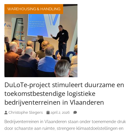
WAREHOUSING & HANDLING
DuLoTe-project stimuleert duurzame en
toekomstbestendige logistieke
bedrijventerreinen in Vlaanderen
Christophe Slegers
april 2, 2026
Bedrijventerreinen in Vlaanderen staan onder toenemende druk
door schaarste aan ruimte, strengere klimaatdoelstellingen en