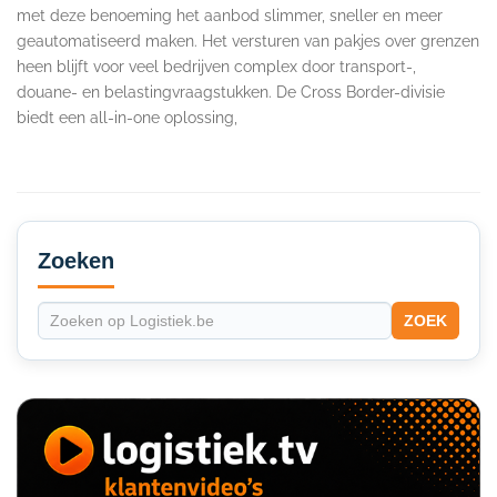
met deze benoeming het aanbod slimmer, sneller en meer
geautomatiseerd maken. Het versturen van pakjes over grenzen
heen blijft voor veel bedrijven complex door transport-,
douane- en belastingvraagstukken. De Cross Border-divisie
biedt een all-in-one oplossing,
Secondary
Sidebar
Zoeken
ZOEK