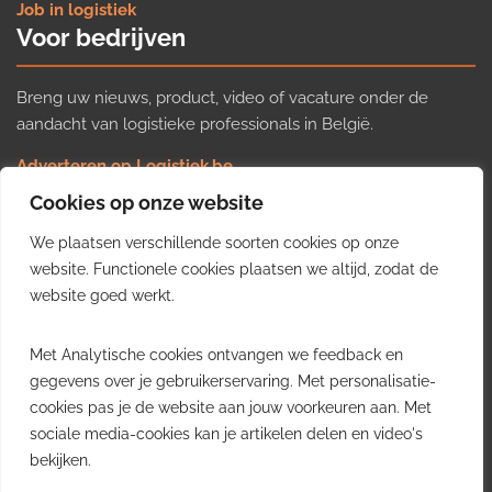
Job in logistiek
Voor bedrijven
Breng uw nieuws, product, video of vacature onder de
aandacht van logistieke professionals in België.
Adverteren op Logistiek.be
Nieuws insturen
Cookies op onze website
Uw video op Logistiek.TV
We plaatsen verschillende soorten cookies op onze
Job plaatsen
Gratis wekelijkse update
website. Functionele cookies plaatsen we altijd, zodat de
website goed werkt.
Ontvang elke week het belangrijkste nieuws, trends en
Met Analytische cookies ontvangen we feedback en
inzichten uit de Belgische logistieke sector in uw inbox.
gegevens over je gebruikerservaring. Met personalisatie-
cookies pas je de website aan jouw voorkeuren aan. Met
Ontvang je gratis
sociale media-cookies kan je artikelen delen en video's
wekelijkse update
bekijken.
Gratis. Eén e-mail per week.