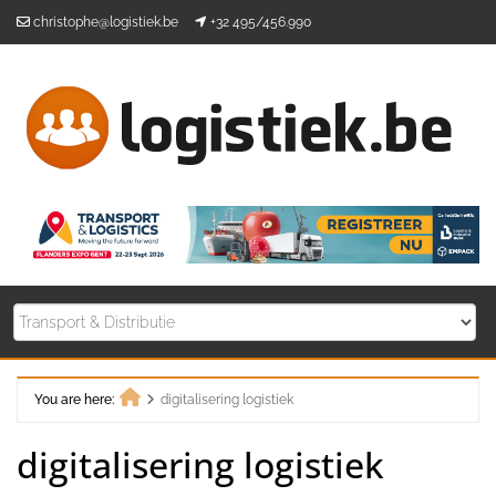
Skip
christophe@logistiek.be
+32 495/456.990
to
content
You are here:
digitalisering logistiek
Home
digitalisering logistiek