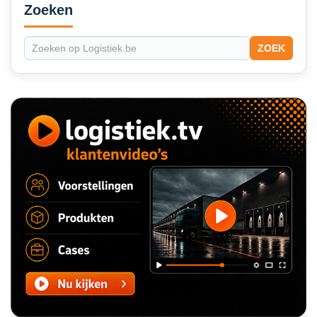
Sidebar
Zoeken
ZOEK