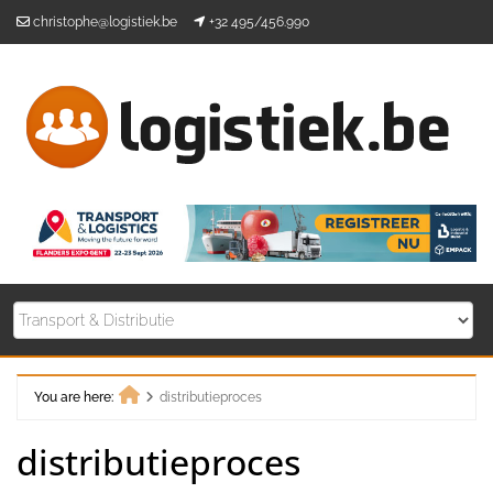
Skip
christophe@logistiek.be
+32 495/456.990
to
content
You are here:
distributieproces
Home
distributieproces