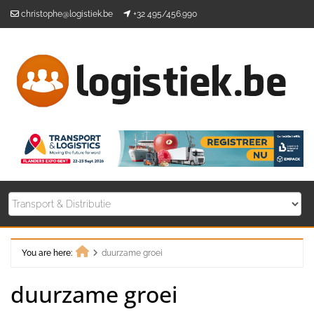
Skip
christophe@logistiek.be
+32 495/456.990
to
content
You are here:
duurzame groei
Home
duurzame groei