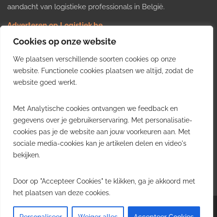
aandacht van logistieke professionals in België.
Adverteren op Logistiek.be
Nieuws insturen
Cookies op onze website
Uw video op Logistiek.TV
We plaatsen verschillende soorten cookies op onze
Job plaatsen
Gratis wekelijkse update
website. Functionele cookies plaatsen we altijd, zodat de
website goed werkt.
Ontvang elke week het belangrijkste nieuws, trends en
Met Analytische cookies ontvangen we feedback en
inzichten uit de Belgische logistieke sector in uw inbox.
gegevens over je gebruikerservaring. Met personalisatie-
cookies pas je de website aan jouw voorkeuren aan. Met
Ontvang je gratis
sociale media-cookies kan je artikelen delen en video's
wekelijkse update
bekijken.
Gratis. Eén e-mail per week.
Uitschrijven kan altijd.
Door op "Accepteer Cookies" te klikken, ga je akkoord met
het plaatsen van deze cookies.
Copyright © 2026
Logistiek.be
. All rights reserved.Theme:
Envince
by ThemeGrill.