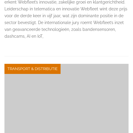
erkent Webfleet’s innovatie, zakelijke groei en klantgerichtheid.
Leiderschap in telematica en innovatie Webfleet wint deze prijs
voor de derde keer in vijf jaar, wat zijn dominante positie in de
sector bevestigt. De internationale jury roemt Webfleet’s inzet
van geavanceerde technologieën, zoals bandensensoren,
dashcams, AI en IoT,
TRANSPORT & DISTRIBUTIE