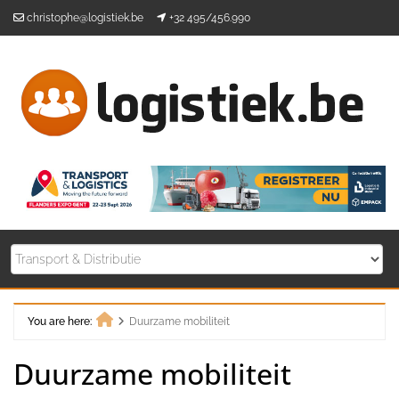
Skip
christophe@logistiek.be
+32 495/456.990
to
content
You are here:
Duurzame mobiliteit
Home
Duurzame mobiliteit