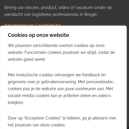
Breng uw nieuws, product, video of vacature onder de
aandacht van logistieke professionals in België.
Adverteren op Logistiek.be
Nieuws insturen
Cookies op onze website
Uw video op Logistiek.TV
We plaatsen verschillende soorten cookies op onze
Job plaatsen
Gratis wekelijkse update
website. Functionele cookies plaatsen we altijd, zodat de
website goed werkt.
Ontvang elke week het belangrijkste nieuws, trends en
Met Analytische cookies ontvangen we feedback en
inzichten uit de Belgische logistieke sector in uw inbox.
gegevens over je gebruikerservaring. Met personalisatie-
cookies pas je de website aan jouw voorkeuren aan. Met
Ontvang je gratis
sociale media-cookies kan je artikelen delen en video's
wekelijkse update
bekijken.
Gratis. Eén e-mail per week.
Uitschrijven kan altijd.
Door op "Accepteer Cookies" te klikken, ga je akkoord met
het plaatsen van deze cookies.