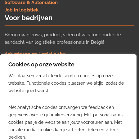
Software & Automation
Job in logistiek
Voor bedrijven
Breng uw nieuws, product, video of vacature onder de
aandacht van logistieke professionals in België.
Adverteren op Logistiek.be
Nieuws insturen
Cookies op onze website
Uw video op Logistiek.TV
We plaatsen verschillende soorten cookies op onze
Job plaatsen
Gratis wekelijkse update
website. Functionele cookies plaatsen we altijd, zodat de
website goed werkt.
Ontvang elke week het belangrijkste nieuws, trends en
Met Analytische cookies ontvangen we feedback en
inzichten uit de Belgische logistieke sector in uw inbox.
gegevens over je gebruikerservaring. Met personalisatie-
cookies pas je de website aan jouw voorkeuren aan. Met
Ontvang je gratis
sociale media-cookies kan je artikelen delen en video's
wekelijkse update
bekijken.