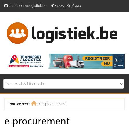
Skip
christophe@logistiek.be
+32 495/456.990
to
content
You are here:
e-procurement
Home
e-procurement