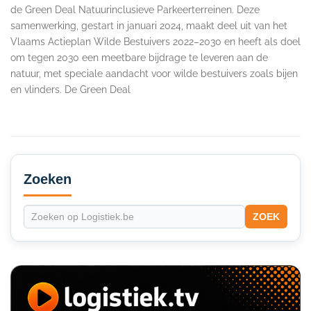
de Green Deal Natuurinclusieve Parkeerterreinen. Deze
samenwerking, gestart in januari 2024, maakt deel uit van het
Vlaams Actieplan Wilde Bestuivers 2022–2030 en heeft als doel
om tegen 2030 een meetbare bijdrage te leveren aan de
natuur, met speciale aandacht voor wilde bestuivers zoals bijen
en vlinders. De Green Deal
Secondary
Sidebar
Zoeken
ZOEK