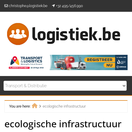
Skip
christophe@logistiek.be
+32 495/456.990
to
content
You are here:
ecologische infrastructuur
Home
ecologische infrastructuur