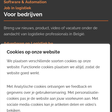
Software & Automation
Job in logistiek
Voor bedrijven
Breng uw nieuws, product, video of vacature onder de
aandacht van logistieke professionals in België.
Adverteren op Logistiek.be
Nieuws insturen
Cookies op onze website
Uw video op Logistiek.TV
We plaatsen verschillende soorten cookies op onze
Job plaatsen
Gratis wekelijkse update
website. Functionele cookies plaatsen we altijd, zodat de
website goed werkt.
Ontvang elke week het belangrijkste nieuws, trends en
Met Analytische cookies ontvangen we feedback en
inzichten uit de Belgische logistieke sector in uw inbox.
gegevens over je gebruikerservaring. Met personalisatie-
cookies pas je de website aan jouw voorkeuren aan. Met
Ontvang je gratis
sociale media-cookies kan je artikelen delen en video's
wekelijkse update
bekijken.