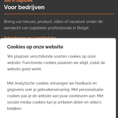
Job in logistiek
Voor bedrijven
Breng uw nieuws, product, video of vacature onder de
aandacht van logistieke professionals in België.
Adverteren op Logistiek.be
Nieuws insturen
Cookies op onze website
Uw video op Logistiek.TV
We plaatsen verschillende soorten cookies op onze
Job plaatsen
Gratis wekelijkse update
website. Functionele cookies plaatsen we altijd, zodat de
website goed werkt.
Ontvang elke week het belangrijkste nieuws, trends en
Met Analytische cookies ontvangen we feedback en
inzichten uit de Belgische logistieke sector in uw inbox.
gegevens over je gebruikerservaring. Met personalisatie-
cookies pas je de website aan jouw voorkeuren aan. Met
Ontvang je gratis
sociale media-cookies kan je artikelen delen en video's
wekelijkse update
bekijken.
Gratis. Eén e-mail per week.