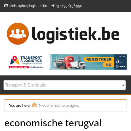
Skip
christophe@logistiek.be
+32 495/456.990
to
content
You are here:
economische terugval
Home
economische terugval