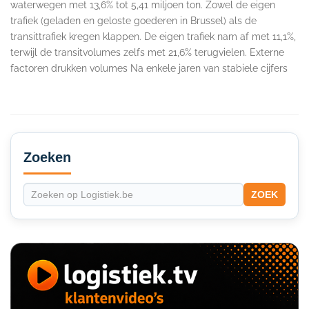
waterwegen met 13,6% tot 5,41 miljoen ton. Zowel de eigen
trafiek (geladen en geloste goederen in Brussel) als de
transittrafiek kregen klappen. De eigen trafiek nam af met 11,1%,
terwijl de transitvolumes zelfs met 21,6% terugvielen. Externe
factoren drukken volumes Na enkele jaren van stabiele cijfers
Secondary
Sidebar
Zoeken
ZOEK