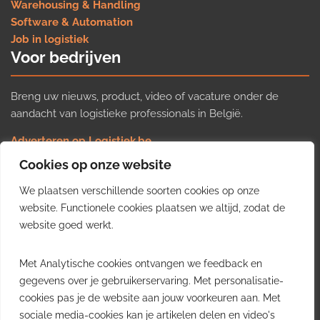
Warehousing & Handling
Software & Automation
Job in logistiek
Voor bedrijven
Breng uw nieuws, product, video of vacature onder de
aandacht van logistieke professionals in België.
Adverteren op Logistiek.be
Nieuws insturen
Cookies op onze website
Uw video op Logistiek.TV
We plaatsen verschillende soorten cookies op onze
Job plaatsen
Gratis wekelijkse update
website. Functionele cookies plaatsen we altijd, zodat de
website goed werkt.
Ontvang elke week het belangrijkste nieuws, trends en
Met Analytische cookies ontvangen we feedback en
inzichten uit de Belgische logistieke sector in uw inbox.
gegevens over je gebruikerservaring. Met personalisatie-
cookies pas je de website aan jouw voorkeuren aan. Met
Ontvang je gratis
sociale media-cookies kan je artikelen delen en video's
wekelijkse update