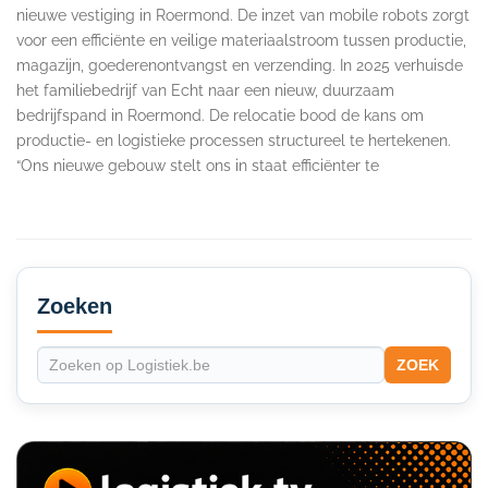
nieuwe vestiging in Roermond. De inzet van mobile robots zorgt
voor een efficiënte en veilige materiaalstroom tussen productie,
magazijn, goederenontvangst en verzending. In 2025 verhuisde
het familiebedrijf van Echt naar een nieuw, duurzaam
bedrijfspand in Roermond. De relocatie bood de kans om
productie- en logistieke processen structureel te hertekenen.
“Ons nieuwe gebouw stelt ons in staat efficiënter te
Secondary
Sidebar
Zoeken
ZOEK