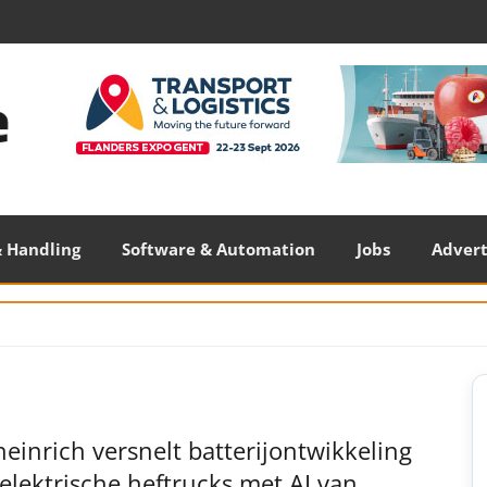
 Handling
Software & Automation
Jobs
Adver
S
S
einrich versnelt batterijontwikkeling
elektrische heftrucks met AI van