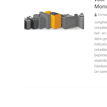
Mono
Christ
Junghei
ontwikke
hef- en 
data-ged
indicato
ontwikk
beperke
elektrif
fabrikan
De toen