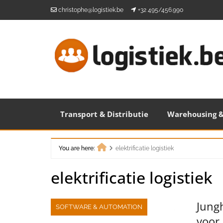
Skip
christophe@logistiek.be
+32 495/456.990
to
content
Transport & Distributie
Warehousing &
You are here:
elektrificatie logistiek
Home
elektrificatie logistiek
Jungh
SOFTWARE & AUTOMATION
voor 