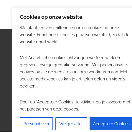
Cookies op onze website
We plaatsen verschillende soorten cookies op onze
website. Functionele cookies plaatsen we altijd, zodat de
Logistiek.be
Nieu
website goed werkt.
Logistiek.be brengt dagelijks nieuws,
Volg he
Met Analytische cookies ontvangen we feedback en
trends en praktijkverhalen over
belangr
gegevens over je gebruikerservaring. Met personalisatie-
transport, warehousing, supply chain
Belgisch
cookies pas je de website aan jouw voorkeuren aan. Met
en automatisering in België.
sociale media-cookies kan je artikelen delen en video's
Transpo
bekijken.
Voor logistieke professionals,
Wareho
beslissers en bedrijven die de sector
Softwa
Door op "Accepteer Cookies" te klikken, ga je akkoord met
willen volgen.
Job in 
het plaatsen van deze cookies.
Contact
·
Adverteren
Personaliseer
Weiger alles
Accepteer Cookies