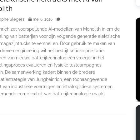
lith
ophe Slegers
mei 6, 2026
nrich zet voorspellende AI-modellen van Monolith in om de
ling van batterijen voor zijn volgende generatie elektrische
magazijntrucks te versnellen. Door gebruik te maken van
reven engineering wil het bedrijf kritieke prestatie-
ren van nieuwe batterijtechnologieën vroeger in het
elingsproces evalueren en fysieke testcampagnes
n. De samenwerking kadert binnen de bredere
icatiestrategie van Jungheinrich, een toonaangevende
t van industriële voertuigen en intralogistieke systemen.
emende complexiteit van batterijtechnologie maakt