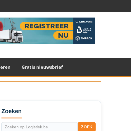
teren
Gratis nieuwsbrief
econdary
idebar
Zoeken
ZOEK