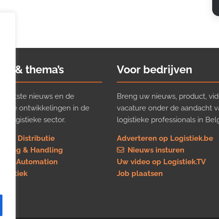
ws & thema’s
Voor bedrijven
t laatste nieuws en de
Breng uw nieuws, product, vid
ijkste ontwikkelingen in de
vacature onder de aandacht 
e logistieke sector.
logistieke professionals in Belg
rt & Distributie
Adverteren op Logistiek.be
using & Handling
Nieuws insturen
re & Automation
Uw video op Logistiek.TV
logistiek
Job plaatsen