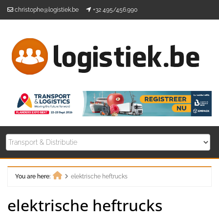
Skip
christophe@logistiek.be
+32 495/456.990
to
content
You are here:
elektrische heftrucks
Home
elektrische heftrucks